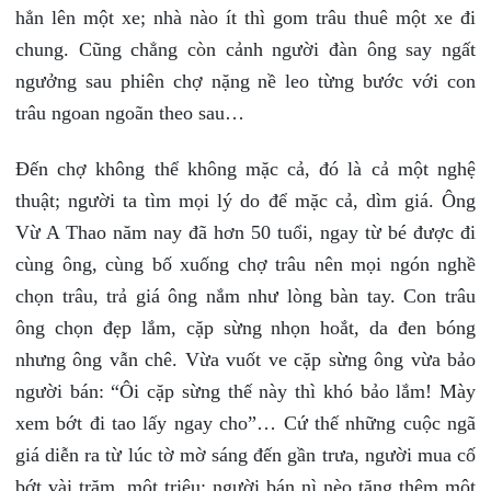
hẳn lên một xe; nhà nào ít thì gom trâu thuê một xe đi
chung. Cũng chẳng còn cảnh người đàn ông say ngất
ngưởng sau phiên chợ nặng nề leo từng bước với con
trâu ngoan ngoãn theo sau…
Đến chợ không thể không mặc cả, đó là cả một nghệ
thuật; người ta tìm mọi lý do để mặc cả, dìm giá. Ông
Vừ A Thao năm nay đã hơn 50 tuổi, ngay từ bé được đi
cùng ông, cùng bố xuống chợ trâu nên mọi ngón nghề
chọn trâu, trả giá ông nắm như lòng bàn tay. Con trâu
ông chọn đẹp lắm, cặp sừng nhọn hoắt, da đen bóng
nhưng ông vẫn chê. Vừa vuốt ve cặp sừng ông vừa bảo
người bán: “Ôi cặp sừng thế này thì khó bảo lắm! Mày
xem bớt đi tao lấy ngay cho”… Cứ thế những cuộc ngã
giá diễn ra từ lúc tờ mờ sáng đến gần trưa, người mua cố
bớt vài trăm, một triệu; người bán nì nèo tăng thêm một