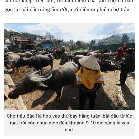
lan tỏa khắp triền đồi, thì tâm điểm của khu chợ đã nằm
gọn tại bãi đất trống ẩm ướt, nơi diễn ra phiên chợ trâu.
Chợ trâu Bắc Hà họp vào thứ bảy hằng tuần, bắt đầu từ lúc
mặt trời còn chưa mọc đến khoảng 9-10 giờ sáng là vãn
chợ.