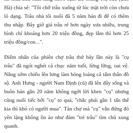
Hà) chia sẻ: "Tôi chở trâu xuống từ lúc mặt trời còn chưa
ló dạng. Trâu nhà tôi nuôi đã 5 năm bán đi để có thêm
thu nhập. Bây giờ giá trâu rẻ hơn ngày xưa nhiều, trung
bình chỉ khoảng hơn 20 triệu đồng, đẹp lắm thì hơn 25
triệu đồng/con...".
Điểm nhấn của phiên chợ trâu thứ bảy lần này là "cụ
trâu" đã ngót nghét cả chục năm tuổi, lừng lững, oai vệ.
Nắng sớm chiếu lên lưng làm bóng loáng cả tấm thân đồ
sộ. Anh Hưng - người Nam Định (cũ) đã lên đây sống và
buôn bán gần 20 năm không ngớt lời khen "cụ" nhưng
cũng nuối tiếc bởi "cụ" to quá, "chắc phải gần 1 tấn thế
kia thì khó có người mua". Tàn chợ mà "cụ" vẫn đứng đó
yên lặng không ồn ào như đám "trẻ trâu" tìm chủ xung
quanh.