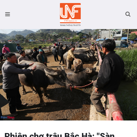
Phiên chợ trâu Bắc Hà: "Sàn