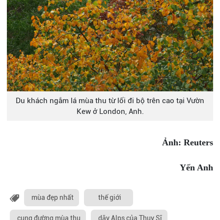
Du khách ngắm lá mùa thu từ lối đi bộ trên cao tại Vườn
Kew ở London, Anh.
Ảnh: Reuters
Yến Anh
mùa đẹp nhất
thế giới
cung đường mùa thu
dãy Alps của Thụy Sĩ