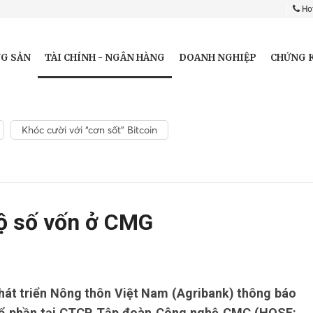
Hot
TÀI CHÍNH - NGÂN HÀNG
G SẢN
DOANH NGHIỆP
CHỨNG 
Khóc cười với “cơn sốt” Bitcoin
bộ số vốn ở CMG
hát triển Nông thôn Việt Nam (Agribank) thông báo
cổ phần tại CTCP Tập đoàn Công nghệ CMC (HOSE: