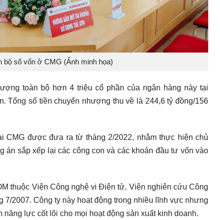
àn bộ số vốn ở CMG (Ảnh minh họa)
ợng toàn bộ hơn 4 triệu cổ phần của ngân hàng này tại
. Tổng số tiền chuyển nhượng thu về là 244,6 tỷ đồng/156
ại CMG được đưa ra từ tháng 2/2022, nhằm thực hiện chủ
án sắp xếp lại các công con và các khoản đầu tư vốn vào
OM thuộc Viện Công nghệ vi Điện tử, Viện nghiên cứu Công
 7/2007. Công ty này hoạt động trong nhiều lĩnh vực nhưng
m năng lực cốt lõi cho mọi hoạt động sản xuất kinh doanh.