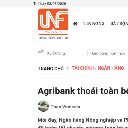
Thứ bảy, 08/08/2026
TIN NÓNG
BẤT ĐỘN
Xu hướng:
Giá vàng hôm nay
TÀI CHÍNH - NGÂN HÀNG
TRANG CHỦ
Agribank thoái toàn 
Theo Vnmedia
Mới đây, Ngân hàng Nông nghiệp và P
đã hoàn tất chuyển nhượng toàn bộ 