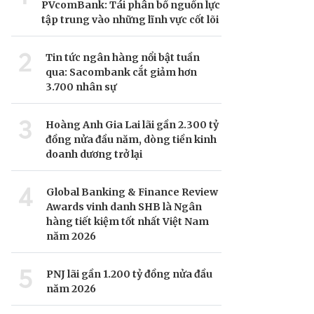
PVcomBank: Tái phân bổ nguồn lực
tập trung vào những lĩnh vực cốt lõi
2
Tin tức ngân hàng nổi bật tuần
qua: Sacombank cắt giảm hơn
3.700 nhân sự
3
Hoàng Anh Gia Lai lãi gần 2.300 tỷ
đồng nửa đầu năm, dòng tiền kinh
doanh dương trở lại
4
Global Banking & Finance Review
Awards vinh danh SHB là Ngân
hàng tiết kiệm tốt nhất Việt Nam
năm 2026
5
PNJ lãi gần 1.200 tỷ đồng nửa đầu
năm 2026