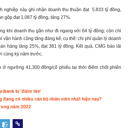
h nghiệp này ghi nhận doanh thu thuần đạt 5.833 tỷ đồng,
n gộp đạt 1.087 tỷ đồng, tăng 27%.
ộng khi doanh thu gần như đi ngang với 64 tỷ đồng; còn chi
phí vận hành cũng tăng đáng kể, cụ thể: chi phí quản lý doanh
 bán hàng tăng 25%, đạt 381 tỷ đồng. Kết quả, CMG báo lãi
ới cùng kỳ năm trước.
h ở ngưỡng 41,300 đồng/cổ phiếu tại thời điểm chốt phiên
ibank bị ‘điểm tên’
g đang có nhiều cán bộ nhân viên nhất hiện nay?
 trong năm 2022