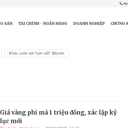
Hot
G SẢN
TÀI CHÍNH - NGÂN HÀNG
DOANH NGHIỆP
CHỨNG 
Khóc cười với “cơn sốt” Bitcoin
Giá vàng phi mã 1 triệu đồng, xác lập kỷ
lục mới