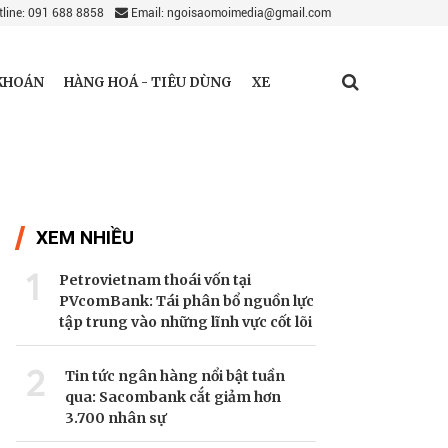
line: 091 688 8858
Email: ngoisaomoimedia@gmail.com
KHOÁN
HÀNG HOÁ - TIÊU DÙNG
XE
XEM NHIỀU
1
Petrovietnam thoái vốn tại
PVcomBank: Tái phân bổ nguồn lực
tập trung vào những lĩnh vực cốt lõi
2
Tin tức ngân hàng nổi bật tuần
qua: Sacombank cắt giảm hơn
3.700 nhân sự