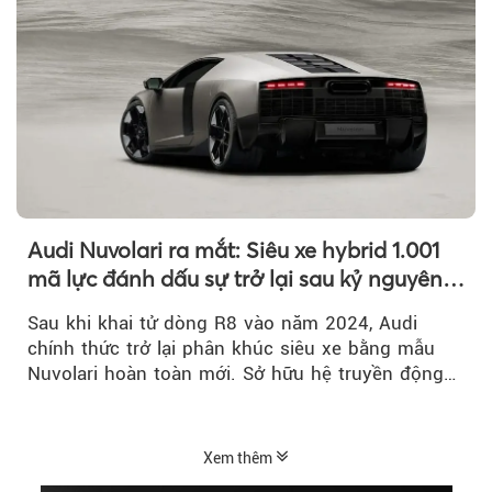
Audi Nuvolari ra mắt: Siêu xe hybrid 1.001
mã lực đánh dấu sự trở lại sau kỷ nguyên
R8
Sau khi khai tử dòng R8 vào năm 2024, Audi
chính thức trở lại phân khúc siêu xe bằng mẫu
Nuvolari hoàn toàn mới. Sở hữu hệ truyền động
hybrid 1.001 mã lực, tốc độ tối đa trên 350 km/h
và số lượng giới hạn chỉ 499 chiếc, Nuvolari được
xem là tuyên ngôn mới của Audi trong kỷ nguyên
Xem thêm
điện hóa.