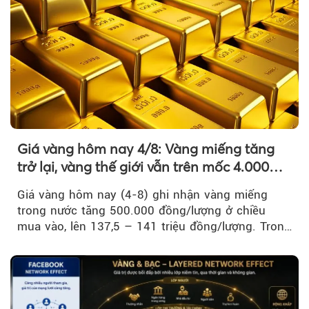
Giá vàng hôm nay 4/8: Vàng miếng tăng
trở lại, vàng thế giới vẫn trên mốc 4.000
USD/ounce
Giá vàng hôm nay (4-8) ghi nhận vàng miếng
trong nước tăng 500.000 đồng/lượng ở chiều
mua vào, lên 137,5 – 141 triệu đồng/lượng. Trong
khi đó, giá vàng thế giới giảm nhẹ nhưng vẫn duy
trì trên ngưỡng 4.000 USD/ounce.