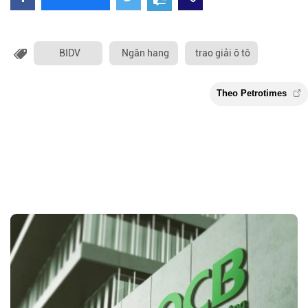
BIDV
Ngân hang
trao giải ô tô