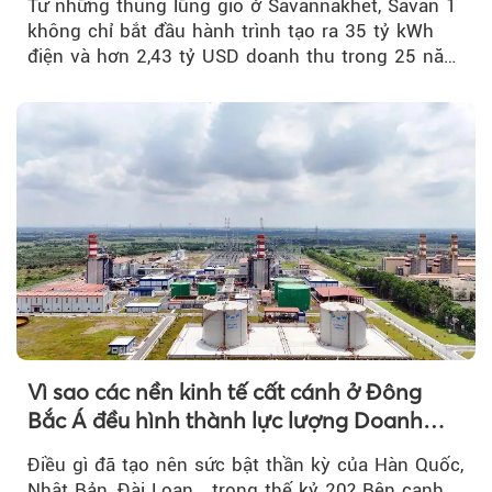
Từ những thung lũng gió ở Savannakhet, Savan 1
không chỉ bắt đầu hành trình tạo ra 35 tỷ kWh
điện và hơn 2,43 tỷ USD doanh thu trong 25 năm
tới....
Vì sao các nền kinh tế cất cánh ở Đông
Bắc Á đều hình thành lực lượng Doanh
nghiệp Quốc gia?
Điều gì đã tạo nên sức bật thần kỳ của Hàn Quốc,
Nhật Bản, Đài Loan… trong thế kỷ 20? Bên cạnh