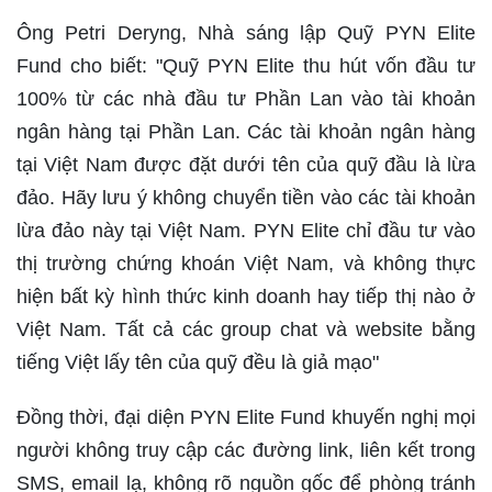
Ông Petri Deryng, Nhà sáng lập Quỹ PYN Elite
Fund cho biết: "Quỹ PYN Elite thu hút vốn đầu tư
100% từ các nhà đầu tư Phần Lan vào tài khoản
ngân hàng tại Phần Lan. Các tài khoản ngân hàng
tại Việt Nam được đặt dưới tên của quỹ đầu là lừa
đảo. Hãy lưu ý không chuyển tiền vào các tài khoản
lừa đảo này tại Việt Nam. PYN Elite chỉ đầu tư vào
thị trường chứng khoán Việt Nam, và không thực
hiện bất kỳ hình thức kinh doanh hay tiếp thị nào ở
Việt Nam. Tất cả các group chat và website bằng
tiếng Việt lấy tên của quỹ đều là giả mạo"
Đồng thời, đại diện PYN Elite Fund khuyến nghị mọi
người không truy cập các đường link, liên kết trong
SMS, email lạ, không rõ nguồn gốc để phòng tránh