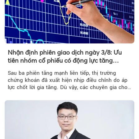
Nhận định phiên giao dịch ngày 3/8: Ưu
tiên nhóm cổ phiếu có động lực tăng
trưởng riêng
Sau ba phiên tăng mạnh liên tiếp, thị trường
chứng khoán đã xuất hiện nhịp điều chỉnh do áp
lực chốt lời gia tăng. Dù vậy, các chuyên gia cho
rằng...