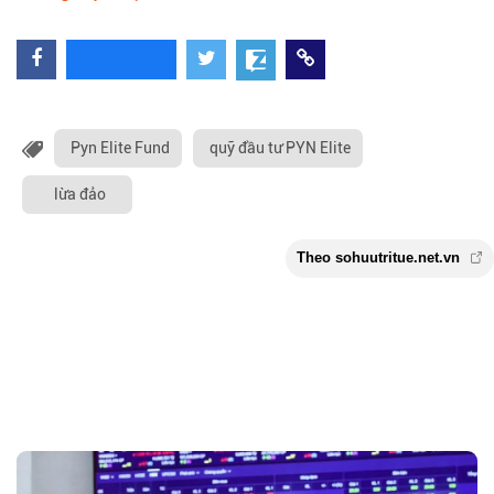
Pyn Elite Fund
quỹ đầu tư PYN Elite
lừa đảo