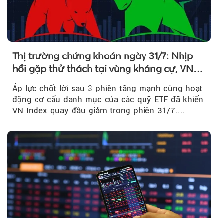
Thị trường chứng khoán ngày 31/7: Nhịp
hồi gặp thử thách tại vùng kháng cự, VN
Index giảm gần 9 điểm trong phiên cuối...
Áp lực chốt lời sau 3 phiên tăng mạnh cùng hoạt
động cơ cấu danh mục của các quỹ ETF đã khiến
VN Index quay đầu giảm trong phiên 31/7....