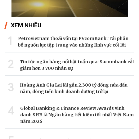
XEM NHIỀU
1
Petrovietnam thoái vốn tại PVcomBank: Tái phân
bổ nguồn lực tập trung vào những lĩnh vực cốt lõi
2
Tin tức ngân hàng nổi bật tuần qua: Sacombank cắt
giảm hơn 3.700 nhân sự
3
Hoàng Anh Gia Lai lãi gần 2.300 tỷ đồng nửa đầu
năm, dòng tiền kinh doanh dương trở lại
4
Global Banking & Finance Review Awards vinh
danh SHB là Ngân hàng tiết kiệm tốt nhất Việt Nam
năm 2026