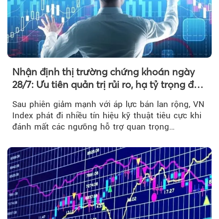
Nhận định thị trường chứng khoán ngày
28/7: Ưu tiên quản trị rủi ro, hạ tỷ trọng đòn
bẩy
Sau phiên giảm mạnh với áp lực bán lan rộng, VN
Index phát đi nhiều tín hiệu kỹ thuật tiêu cực khi
đánh mất các ngưỡng hỗ trợ quan trọng…