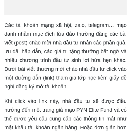
Các tài khoản mạng xã hội, zalo, telegram… mạo
danh nhằm mục đích lừa đảo thường đăng các bài
viết (post) chào mời nhà đầu tư nhận các phần quà,
ưu đãi hấp dẫn, các giá trị tặng thưởng bất ngờ và
nhiều chương trình đầu tư sinh lợi hứa hẹn khác.
Dưới bài viết thường mời chào nhà đầu tư click vào
một đường dẫn (link) tham gia lớp học kèm giấy đề
nghị đăng ký mở tài khoản.
Khi click vào link này, nhà đầu tư sẽ được điều
hướng đến một trang giả mạo PYN Elite Fund và có
thể được yêu cầu cung cấp các thông tin mật như
mật khẩu tài khoản ngân hàng. Hoặc đơn giản hơn