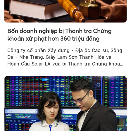
Bốn doanh nghiệp bị Thanh tra Chứng
khoán xử phạt hơn 360 triệu đồng
Công ty cổ phần Xây dựng - Địa ốc Cao su, Sông
Đà - Nha Trang, Giấy Lam Sơn Thanh Hóa và
Hoàn Cầu Solar LA vừa bị Thanh tra Chứng khoán
Nhà nước xử phạt tổng cộng hơn 362 triệu đồng
do vi phạm quy định về công bố thông tin trên
thị trường chứng khoán.