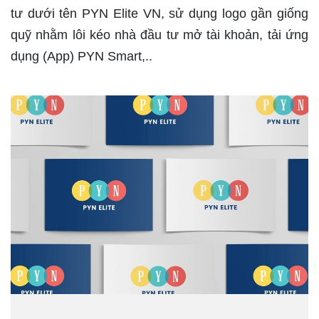
tư dưới tên PYN Elite VN, sử dụng logo gần giống
quỹ nhằm lôi kéo nhà đầu tư mở tài khoản, tải ứng
dụng (App) PYN Smart,..