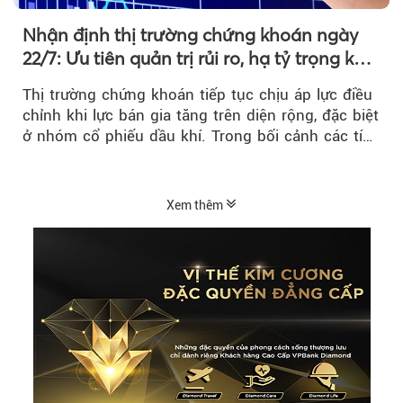
Nhận định thị trường chứng khoán ngày
22/7: Ưu tiên quản trị rủi ro, hạ tỷ trọng khi
thị trường hồi phục
Thị trường chứng khoán tiếp tục chịu áp lực điều
chỉnh khi lực bán gia tăng trên diện rộng, đặc biệt
ở nhóm cổ phiếu dầu khí. Trong bối cảnh các tín
hiệu kỹ thuật...
Xem thêm