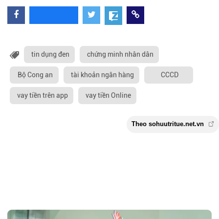
tin dụng đen
chứng minh nhân dân
Bộ Cong an
tài khoản ngân hàng
CCCD
vay tiền trên app
vay tiền Online