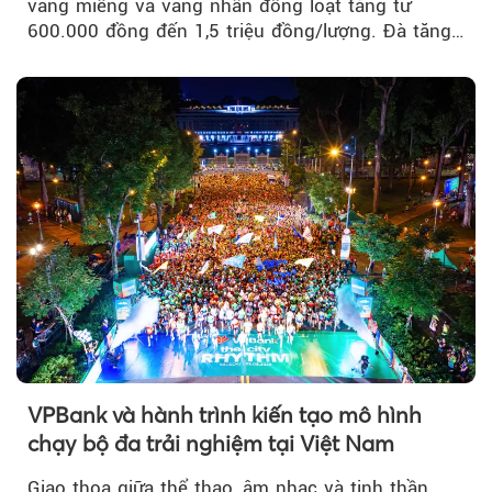
vàng miếng và vàng nhẫn đồng loạt tăng từ
600.000 đồng đến 1,5 triệu đồng/lượng. Đà tăng
của thị trường trong nước được hỗ trợ bởi giá
vàng thế giới bứt phá lên mức cao nhất trong
một tháng.
VPBank và hành trình kiến tạo mô hình
chạy bộ đa trải nghiệm tại Việt Nam
Giao thoa giữa thể thao, âm nhạc và tinh thần