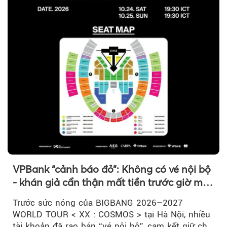
VPBank “cảnh báo đỏ”: Không có vé nội bộ
- khán giả cẩn thận mất tiền trước giờ mở
bán
Trước sức nóng của BIGBANG 2026–2027
WORLD TOUR < XX : COSMOS > tại Hà Nội, nhiều
tài khoản đã rao bán “vé nội bộ”, cam kết giữ chỗ