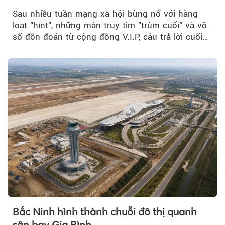
BIGBANG World Tour tại Việt Nam
Sau nhiều tuần mạng xã hội bùng nổ với hàng
loạt "hint", những màn truy tìm "trùm cuối" và vô
số đồn đoán từ cộng đồng V.I.P, câu trả lời cuối
cùng đã lộ diện...
Bắc Ninh hình thành chuỗi đô thị quanh
sân bay Gia Bình