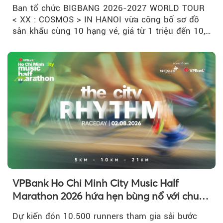
có một”
Ban tổ chức BIGBANG 2026-2027 WORLD TOUR
< XX : COSMOS > IN HANOI vừa công bố sơ đồ
sân khấu cùng 10 hạng vé, giá từ 1 triệu đến 10,5
triệu đồng....
VPBank Ho Chi Minh City Music Half
Marathon 2026 hứa hẹn bùng nổ với chuỗi
hoạt động đa trải nghiệm
Dự kiến đón 10.500 runners tham gia sải bước