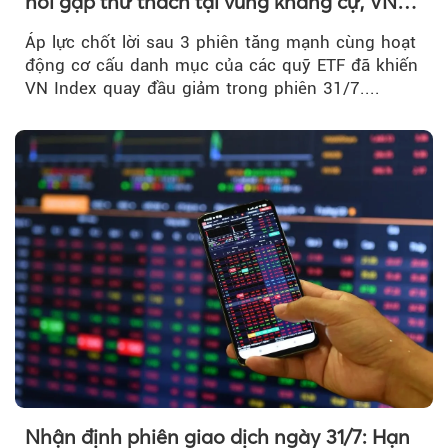
hồi gặp thử thách tại vùng kháng cự, VN
Index giảm gần 9 điểm trong phiên cuối...
Áp lực chốt lời sau 3 phiên tăng mạnh cùng hoạt
động cơ cấu danh mục của các quỹ ETF đã khiến
VN Index quay đầu giảm trong phiên 31/7....
Nhận định phiên giao dịch ngày 31/7: Hạn