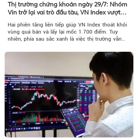
Thị trường chứng khoán ngày 29/7: Nhóm
Vin trở lại vai trò đầu tàu, VN Index vượt
mốc 1.700 điểm
Hai phiên tăng liên tiếp giúp VN Index thoát khỏi
vùng quá bán và lấy lại mốc 1.700 điểm. Tuy
nhiên, phía sau sắc xanh là việc thị trường vẫn
chủ yếu được nâng đỡ bởi nhóm Vin, còn dòng
tiền vẫn chưa thực sự trở lại.