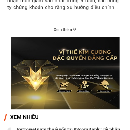
nhận mức giảm sâu nhất trong 6 tuần, các công
ty chứng khoán cho rằng xu hướng điều chỉnh
vẫn đang chiếm ưu thế...
Xem thêm
XEM NHIỀU
Petrovietnam thoái vốn tại PVcomBank: Tái phân