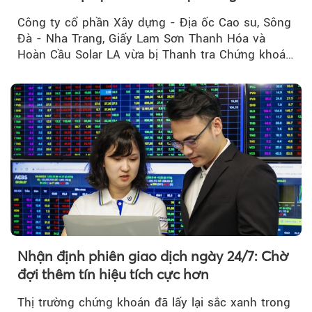
Công ty cổ phần Xây dựng - Địa ốc Cao su, Sông
Đà - Nha Trang, Giấy Lam Sơn Thanh Hóa và
Hoàn Cầu Solar LA vừa bị Thanh tra Chứng khoán
Nhà nước xử phạt tổng cộng hơn 362 triệu đồng
do vi phạm quy định về công bố thông tin trên
thị trường chứng khoán.
Nhận định phiên giao dịch ngày 24/7: Chờ
đợi thêm tín hiệu tích cực hơn
Thị trường chứng khoán đã lấy lại sắc xanh trong