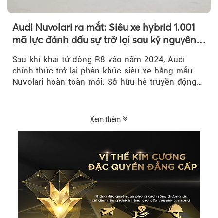
Audi Nuvolari ra mắt: Siêu xe hybrid 1.001
mã lực đánh dấu sự trở lại sau kỷ nguyên
R8
Sau khi khai tử dòng R8 vào năm 2024, Audi
chính thức trở lại phân khúc siêu xe bằng mẫu
Nuvolari hoàn toàn mới. Sở hữu hệ truyền động
hybrid 1.001 mã lực, tốc độ tối đa trên 350 km/h
và số lượng giới hạn chỉ 499 chiếc, Nuvolari được
xem là tuyên ngôn mới của Audi trong kỷ nguyên
Xem thêm
điện hóa.