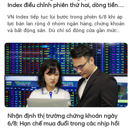
Index điều chỉnh phiên thứ hai, dòng tiền
chờ phản ứng tại vùng MA20
VN Index tiếp tục lùi bước trong phiên 6/8 khi áp
lực bán lan rộng ở nhóm ngân hàng, chứng khoán
và bất động sản. Dù chỉ số đóng cửa gần mức
thấp nhất...
Nhận định thị trường chứng khoán ngày
6/8: Hạn chế mua đuổi trong các nhịp hồi
Theo sohuutritue.net