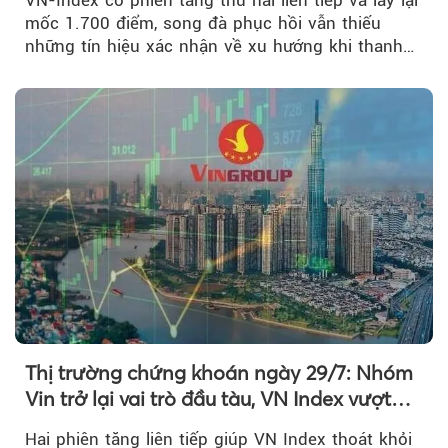
VN-Index có phiên tăng thứ hai liên tiếp và lấy lại
mốc 1.700 điểm, song đà phục hồi vẫn thiếu
những tín hiệu xác nhận về xu hướng khi thanh
khoản suy giảm...
Thị trường chứng khoán ngày 29/7: Nhóm
Vin trở lại vai trò đầu tàu, VN Index vượt
mốc 1.700 điểm
Hai phiên tăng liên tiếp giúp VN Index thoát khỏi