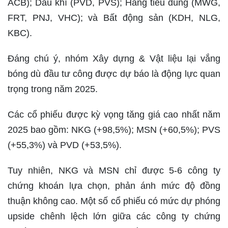
ACB); Dầu khí (PVD, PVS); Hàng tiêu dùng (MWG,
FRT, PNJ, VHC); và Bất động sản (KDH, NLG,
KBC).
Đáng chú ý, nhóm Xây dựng & Vật liệu lại vắng
bóng dù đầu tư công được dự báo là động lực quan
trọng trong năm 2025.
Các cổ phiếu được kỳ vọng tăng giá cao nhất năm
2025 bao gồm: NKG (+98,5%); MSN (+60,5%); PVS
(+55,3%) và PVD (+53,5%).
Tuy nhiên, NKG và MSN chỉ được 5-6 công ty
chứng khoán lựa chọn, phản ánh mức độ đồng
thuận không cao. Một số cổ phiếu có mức dự phóng
upside chênh lệch lớn giữa các công ty chứng