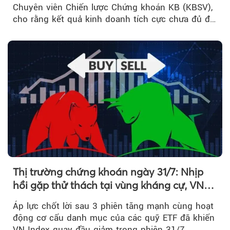
Chuyên viên Chiến lược Chứng khoán KB (KBSV),
cho rằng kết quả kinh doanh tích cực chưa đủ để
kéo giá cổ phiếu đi lên...
Thị trường chứng khoán ngày 31/7: Nhịp
hồi gặp thử thách tại vùng kháng cự, VN
Index giảm gần 9 điểm trong phiên cuối...
Áp lực chốt lời sau 3 phiên tăng mạnh cùng hoạt
động cơ cấu danh mục của các quỹ ETF đã khiến
VN Index quay đầu giảm trong phiên 31/7....