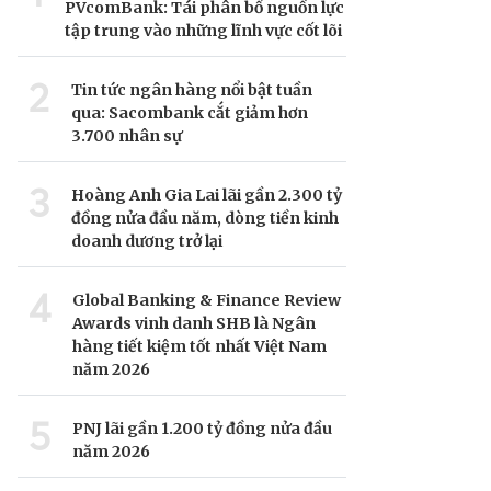
PVcomBank: Tái phân bổ nguồn lực
tập trung vào những lĩnh vực cốt lõi
2
Tin tức ngân hàng nổi bật tuần
qua: Sacombank cắt giảm hơn
3.700 nhân sự
3
Hoàng Anh Gia Lai lãi gần 2.300 tỷ
đồng nửa đầu năm, dòng tiền kinh
doanh dương trở lại
4
Global Banking & Finance Review
Awards vinh danh SHB là Ngân
hàng tiết kiệm tốt nhất Việt Nam
năm 2026
5
PNJ lãi gần 1.200 tỷ đồng nửa đầu
năm 2026