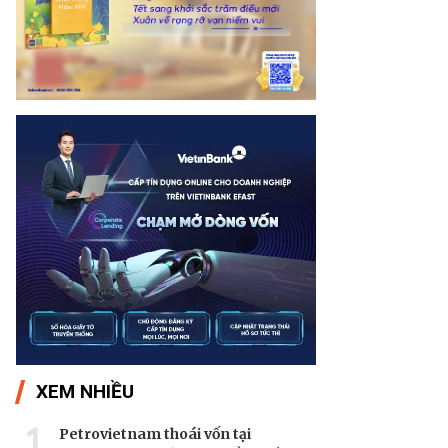
XEM NHIỀU
1
Petrovietnam thoái vốn tại