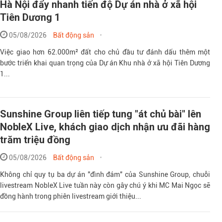
Hà Nội đẩy nhanh tiến độ Dự án nhà ở xã hội
Tiên Dương 1
05/08/2026
Bất động sản
Việc giao hơn 62.000m² đất cho chủ đầu tư đánh dấu thêm một
bước triển khai quan trọng của Dự án Khu nhà ở xã hội Tiên Dương
1...
Sunshine Group liên tiếp tung "át chủ bài" lên
NobleX Live, khách giao dịch nhận ưu đãi hàng
trăm triệu đồng
05/08/2026
Bất động sản
Không chỉ quy tụ ba dự án "đình đám" của Sunshine Group, chuỗi
livestream NobleX Live tuần này còn gây chú ý khi MC Mai Ngọc sẽ
đồng hành trong phiên livestream giới thiệu...