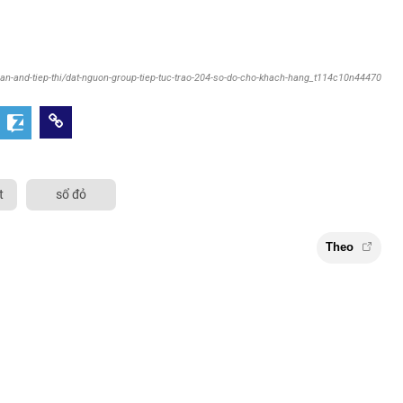
san-and-tiep-thi/dat-nguon-group-tiep-tuc-trao-204-so-do-cho-khach-hang_t114c10n44470
t
sổ đỏ