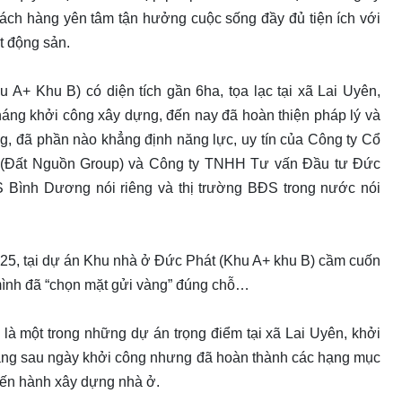
ách hàng yên tâm tận hưởng cuộc sống đầy đủ tiện ích với
ất động sản.
A+ Khu B) có diện tích gần 6ha, tọa lạc tại xã Lai Uyên,
ng khởi công xây dựng, đến nay đã hoàn thiện pháp lý và
ng, đã phần nào khẳng định năng lực, uy tín của Công ty Cổ
̀n (Đất Nguồn Group) và Công ty TNHH Tư vấn Đầu tư Đức
ĐS Bình Dương nói riêng và thị trường BĐS trong nước nói
tại dự án Khu nhà ở Đức Phát (Khu A+ khu B) cầm cuốn
 mình đã “chọn mặt gửi vàng” đúng chỗ…
à một trong những dự án trọng điểm tại xã Lai Uyên, khởi
tháng sau ngày khởi công nhưng đã hoàn thành các hạng mục
tiến hành xây dựng nhà ở.