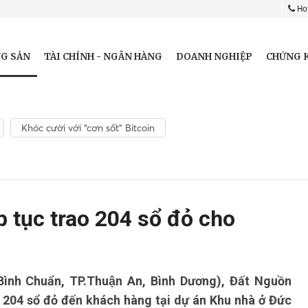
Hot
G SẢN
TÀI CHÍNH - NGÂN HÀNG
DOANH NGHIỆP
CHỨNG 
Khóc cười với “cơn sốt” Bitcoin
p tục trao 204 sổ đỏ cho
ình Chuẩn, TP.Thuận An, Bình Dương), Đất Nguồn
 204 sổ đỏ đến khách hàng tại dự án Khu nhà ở Đức