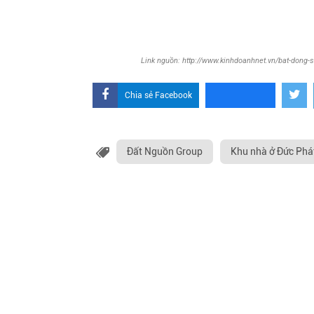
Link nguồn: http://www.kinhdoanhnet.vn/bat-dong-
Chia sẻ Facebook
Đất Nguồn Group
Khu nhà ở Đức Phá