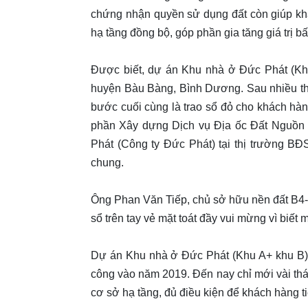
chứng nhận quyền sử dụng đất còn giúp kh
hạ tầng đồng bộ, góp phần gia tăng giá trị b
Được biết, dự án Khu nhà ở Đức Phát (Khu 
huyện Bàu Bàng, Bình Dương. Sau nhiều thá
bước cuối cùng là trao sổ đỏ cho khách hà
phần Xây dựng Dịch vụ Địa ốc Đất Nguô
Phát (Công ty Đức Phát) tại thị trường B
chung.
Ông Phan Văn Tiếp, chủ sở hữu nền đất B4-25, 
sổ trên tay vẻ mặt toát đầy vui mừng vì biết
Dự án Khu nhà ở Đức Phát (Khu A+ khu B) l
công vào năm 2019. Đến nay chỉ mới vài 
cơ sở hạ tầng, đủ điều kiện để khách hàng 