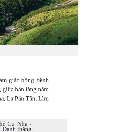
ảm giác bồng bềnh
g giữa bản làng nằm
ha, La Pán Tẩn, Lìm
hế Cu Nha -
n Danh thắng