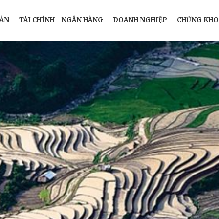
SẢN
TÀI CHÍNH - NGÂN HÀNG
DOANH NGHIỆP
CHỨNG KHO