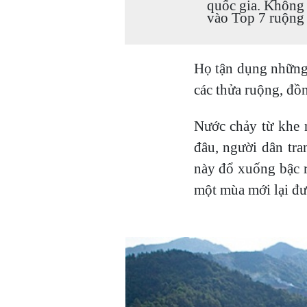
quốc gia. Không
vào Top 7 ruộng 
Họ tận dụng những 
các thửa ruộng, đồ
Nước chảy từ khe 
đâu, người dân tran
này đổ xuống bậc r
một mùa mới lại đư