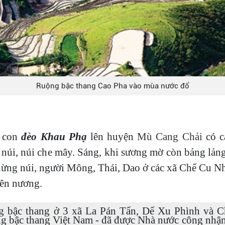
Ruộng bậc thang Cao Pha vào mùa nước đổ
c con
đèo Khau Phạ
lên huyện
Mù Cang Chải
có c
núi, núi che mây. Sáng, khi sương mờ còn bảng lản
ừng núi, người Mông, Thái, Dao ở các xã Chế Cu N
ên nương.
g bậc thang ở 3 xã La Pán Tẩn, Dế Xu Phình và C
ng bậc thang Việt Nam - đã được Nhà nước công nhậ