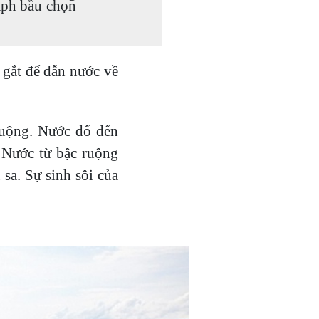
aph bầu chọn
 gắt để dẫn nước về
ruộng. Nước đổ đến
ước từ bậc ruộng
̀ sa. Sự sinh sôi của