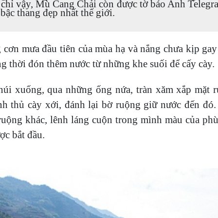
 chỉ vậy, Mù Cang Chải còn được tờ báo Anh Telegr
bậc thang đẹp nhất thế giới.
cơn mưa đầu tiên của mùa hạ và nắng chưa kịp gay
ng thời đón thêm nước từ những khe suối để cấy cày.
núi xuống, qua những ống nứa, tràn xăm xắp mặt 
h thủ cày xới, đánh lại bờ ruộng giữ nước đến đó. N
uộng khác, lênh láng cuộn trong mình màu của phu
ợc bắt đầu.