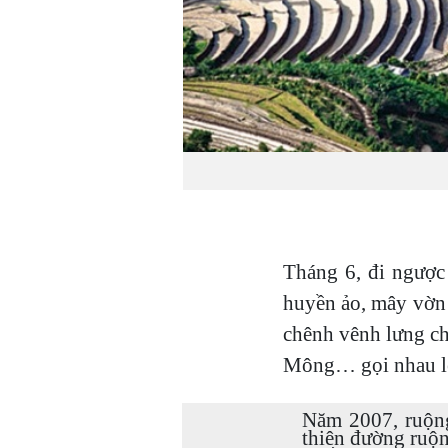
Tháng 6, đi ngượ
huyền ảo, mây vờn 
chênh vênh lưng ch
Mông… gọi nhau l
Năm 2007, ruộn
thiên đường ruộ