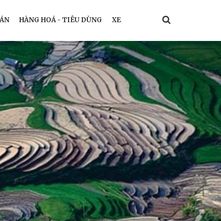
ÁN
HÀNG HOÁ - TIÊU DÙNG
XE