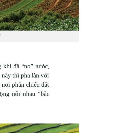
ổ
 khi đã “no” nước,
này thì pha lẫn với
ơi phản chiếu đất
ruộng nối nhau “bắc