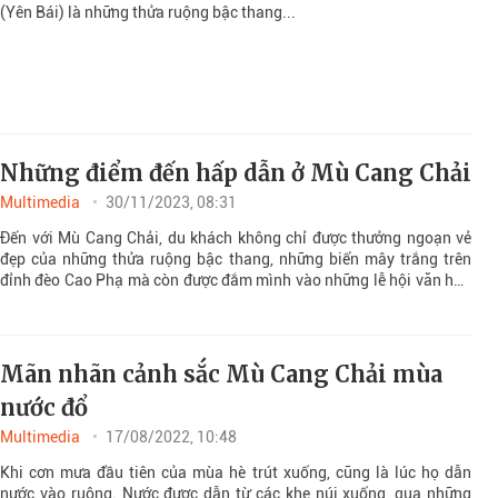
(Yên Bái) là những thửa ruộng bậc thang...
Những điểm đến hấp dẫn ở Mù Cang Chải
Multimedia
30/11/2023, 08:31
Đến với Mù Cang Chải, du khách không chỉ được thưởng ngoạn vẻ
đẹp của những thửa ruộng bậc thang, những biển mây trắng trên
đỉnh đèo Cao Phạ mà còn được đắm mình vào những lễ hội văn hóa
độc đáo của đồng bào Mông.
Mãn nhãn cảnh sắc Mù Cang Chải mùa
nước đổ
Multimedia
17/08/2022, 10:48
Khi cơn mưa đầu tiên của mùa hè trút xuống, cũng là lúc họ dẫn
nước vào ruộng. Nước được dẫn từ các khe núi xuống, qua những