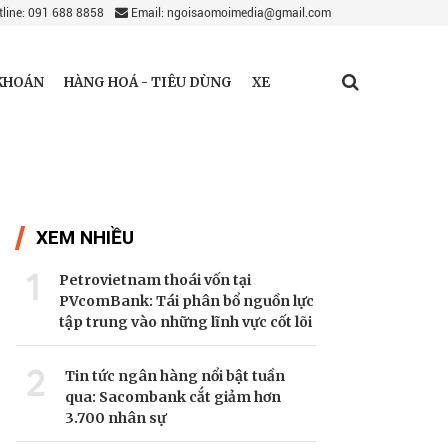
line: 091 688 8858
Email: ngoisaomoimedia@gmail.com
KHOÁN
HÀNG HOÁ - TIÊU DÙNG
XE
XEM NHIỀU
1
Petrovietnam thoái vốn tại
PVcomBank: Tái phân bổ nguồn lực
tập trung vào những lĩnh vực cốt lõi
2
Tin tức ngân hàng nổi bật tuần
qua: Sacombank cắt giảm hơn
3.700 nhân sự