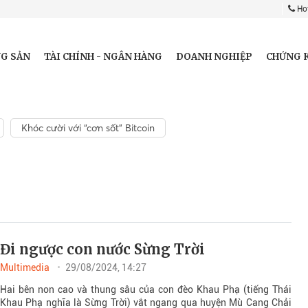
Hot
G SẢN
TÀI CHÍNH - NGÂN HÀNG
DOANH NGHIỆP
CHỨNG 
Khóc cười với “cơn sốt” Bitcoin
Đi ngược con nước Sừng Trời
Multimedia
29/08/2024, 14:27
Hai bên non cao và thung sâu của con đèo Khau Phạ (tiếng Thái
Khau Phạ nghĩa là Sừng Trời) vắt ngang qua huyện Mù Cang Chải