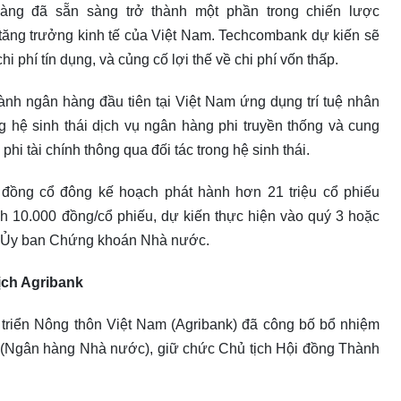
àng đã sẵn sàng trở thành một phần trong chiến lược
y tăng trưởng kinh tế của Việt Nam. Techcombank dự kiến sẽ
chi phí tín dụng, và củng cố lợi thế về chi phí vốn thấp.
hành ngân hàng đầu tiên tại Việt Nam ứng dụng trí tuệ nhân
g hệ sinh thái dịch vụ ngân hàng phi truyền thống và cung
hi tài chính thông qua đối tác trong hệ sinh thái.
 đồng cổ đông kế hoạch phát hành hơn 21 triệu cổ phiếu
h 10.000 đồng/cổ phiếu, dự kiến thực hiện vào quý 3 hoặc
với Ủy ban Chứng khoán Nhà nước.
ịch Agribank
triển Nông thôn Việt Nam (Agribank) đã công bố bổ nhiệm
 (Ngân hàng Nhà nước), giữ chức Chủ tịch Hội đồng Thành