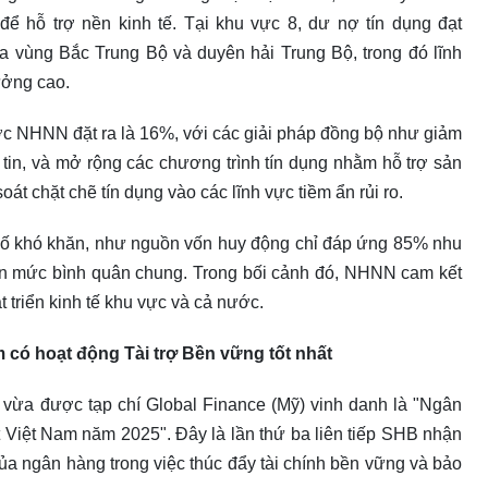
để hỗ trợ nền kinh tế. Tại khu vực 8, dư nợ tín dụng đạt
a vùng Bắc Trung Bộ và duyên hải Trung Bộ, trong đó lĩnh
ưởng cao.
ợc NHNN đặt ra là 16%, với các giải pháp đồng bộ như giảm
 tin, và mở rộng các chương trình tín dụng nhằm hỗ trợ sản
t chặt chẽ tín dụng vào các lĩnh vực tiềm ẩn rủi ro.
 số khó khăn, như nguồn vốn huy động chỉ đáp ứng 85% nhu
hơn mức bình quân chung. Trong bối cảnh đó, NHNN cam kết
át triển kinh tế khu vực và cả nước.
có hoạt động Tài trợ Bền vững tốt nhất
) vừa được tạp chí Global Finance (Mỹ) vinh danh là "Ngân
t Việt Nam năm 2025". Đây là lần thứ ba liên tiếp SHB nhận
của ngân hàng trong việc thúc đẩy tài chính bền vững và bảo