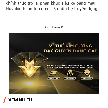
chính thức trở lại phân khúc siêu xe bằng mẫu
Nuvolari hoàn toàn mới. Sở hữu hệ truyền động
hybrid 1.001 mã lực, tốc độ tối đa trên 350 km/h
và số lượng giới hạn chỉ 499 chiếc, Nuvolari được
xem là tuyên ngôn mới của Audi trong kỷ nguyên
Xem thêm
điện hóa.
XEM NHIỀU