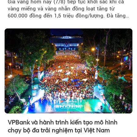
Giá vàng hôm nay (7/8) tiếp tục khởi sắc khi cả
vàng miếng và vàng nhẫn đồng loạt tăng từ
600.000 đồng đến 1,5 triệu đồng/lượng. Đà tăng
của thị trường trong nước được hỗ trợ bởi giá
vàng thế giới bứt phá lên mức cao nhất trong
một tháng.
VPBank và hành trình kiến tạo mô hình
chạy bộ đa trải nghiệm tại Việt Nam