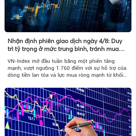
Nhận định phiên giao dịch ngày 4/8: Duy
trì tỷ trọng ở mức trung bình, tránh mua
đuổi
VN-Index mở đầu tuần bằng một phiên tăng
mạnh, vượt ngưỡng 1.760 điểm với sự hỗ trợ của
dòng tiền lan tỏa và lực mua ròng mạnh từ khối
ngoại....