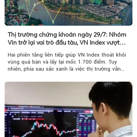
Thị trường chứng khoán ngày 29/7: Nhóm
Vin trở lại vai trò đầu tàu, VN Index vượt
mốc 1.700 điểm
Hai phiên tăng liên tiếp giúp VN Index thoát khỏi
vùng quá bán và lấy lại mốc 1.700 điểm. Tuy
nhiên, phía sau sắc xanh là việc thị trường vẫn
chủ yếu được nâng đỡ bởi nhóm Vin, còn dòng
tiền vẫn chưa thực sự trở lại.