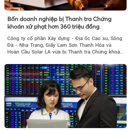
Bốn doanh nghiệp bị Thanh tra Chứng
khoán xử phạt hơn 360 triệu đồng
Công ty cổ phần Xây dựng - Địa ốc Cao su, Sông
Đà - Nha Trang, Giấy Lam Sơn Thanh Hóa và
Hoàn Cầu Solar LA vừa bị Thanh tra Chứng khoán
Nhà nước xử phạt tổng cộng hơn 362 triệu đồng
do vi phạm quy định về công bố thông tin trên
thị trường chứng khoán.