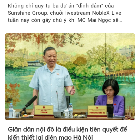
đãi hàng trăm triệu đồng
Không chỉ quy tụ ba dự án "đình đám" của
Sunshine Group, chuỗi livestream NobleX Live
tuần này còn gây chú ý khi MC Mai Ngọc sẽ
đồng hành trong phiên livestream giới thiệu...
Giãn dân nội đô là điều kiện tiên quyết để
kiến thiết lại diện mạo Hà Nội