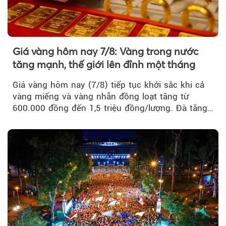
Giá vàng hôm nay 7/8: Vàng trong nước
tăng mạnh, thế giới lên đỉnh một tháng
Giá vàng hôm nay (7/8) tiếp tục khởi sắc khi cả
vàng miếng và vàng nhẫn đồng loạt tăng từ
600.000 đồng đến 1,5 triệu đồng/lượng. Đà tăng
của thị trường trong nước được hỗ trợ bởi giá
vàng thế giới bứt phá lên mức cao nhất trong
một tháng.