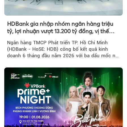
HDBank gia nhập nhóm ngân hàng triệu
tỷ, lợi nhuận vượt 13.200 tỷ đồng, vị thế
mới trên thị trường vốn quốc tế
Ngân hàng TMCP Phát triển TP. Hồ Chí Minh
(HDBank - HoSE: HDB) công bố kết quả kinh
doanh 6 tháng đầu năm 2026 với ba dấu mốc nổi
bật: gia nhập nhóm ngân hàng...