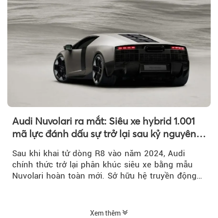
Audi Nuvolari ra mắt: Siêu xe hybrid 1.001
mã lực đánh dấu sự trở lại sau kỷ nguyên
R8
Sau khi khai tử dòng R8 vào năm 2024, Audi
chính thức trở lại phân khúc siêu xe bằng mẫu
Nuvolari hoàn toàn mới. Sở hữu hệ truyền động
hybrid 1.001 mã lực, tốc độ tối đa trên 350 km/h
và số lượng giới hạn chỉ 499 chiếc, Nuvolari được
xem là tuyên ngôn mới của Audi trong kỷ nguyên
Xem thêm