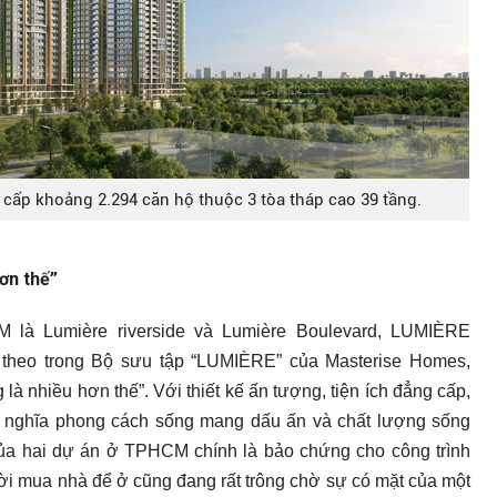
cấp khoảng 2.294 căn hộ thuộc 3 tòa tháp cao 39 tầng.
ơn thế”
là Lumière riverside và Lumière Boulevard, LUMIÈRE
p theo trong Bộ sưu tập “LUMIÈRE” của Masterise Homes,
à nhiều hơn thế”. Với thiết kế ấn tượng, tiện ích đẳng cấp,
ịnh nghĩa phong cách sống mang dấu ấn và chất lượng sống
 của hai dự án ở TPHCM chính là bảo chứng cho công trình
ời mua nhà để ở cũng đang rất trông chờ sự có mặt của một