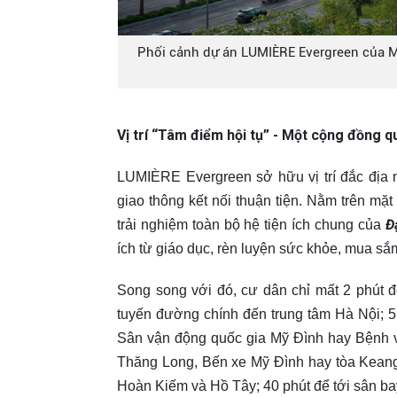
Phối cảnh dự án LUMIÈRE Evergreen của Ma
Vị trí “Tâm điểm hội tụ” - Một cộng đồng q
LUMIÈRE Evergreen sở hữu vị trí đắc địa n
giao thông kết nối thuận tiện. Nằm trên mặ
Đ
trải nghiệm toàn bộ hệ tiện ích chung của
ích từ giáo dục, rèn luyện sức khỏe, mua sắ
Song song với đó, cư dân chỉ mất 2 phút
tuyến đường chính đến trung tâm Hà Nội; 5
Sân vận động quốc gia Mỹ Đình hay Bệnh v
Thăng Long, Bến xe Mỹ Đình hay tòa Keang
Hoàn Kiếm và Hồ Tây; 40 phút để tới sân bay