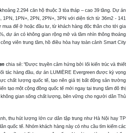
khoảng 2.294 căn hộ thuộc 3 tòa tháp – cao 39 tầng. Dự án
io, 1PN, 1PN+, 2PN, 2PN+, 3PN với diện tích từ 36m2 - 141
 mua để ở hoặc đầu tư, từ khách hàng độc thân cho tới gia
1%, dự án có không gian rộng mở và tầm nhìn thông thoáng
 công viên trung tầm, hồ điều hòa hay toàn cảnh Smart City
en
chia sẻ: “Được truyền cảm hứng bởi lối kiến trúc và thiết
 đối tác hàng đầu, dự án LUMIÈRE Evergreen được kỳ vọng
ực chất lượng quốc tế, tạo nên giá trị bất động sản trường
ến tạo một cộng đồng quốc tế mới ngay tại trung tâm đô thị
n không gian sống chất lượng, bền vững cho người dân Thủ
hanh, thu hút lượng lớn cư dân tập trung như Hà Nội hay TP
ân quốc tế. Nhóm khách hàng này có nhu cầu tìm kiếm các