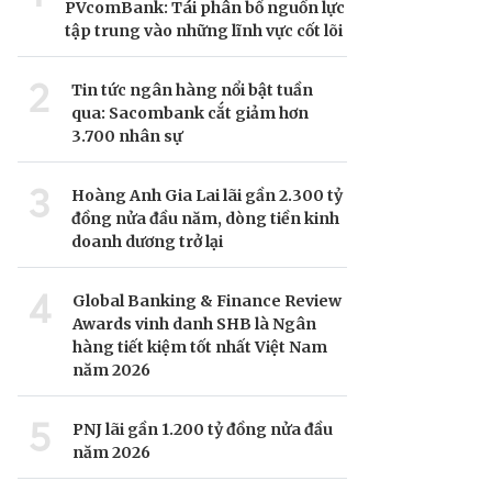
PVcomBank: Tái phân bổ nguồn lực
tập trung vào những lĩnh vực cốt lõi
2
Tin tức ngân hàng nổi bật tuần
qua: Sacombank cắt giảm hơn
3.700 nhân sự
3
Hoàng Anh Gia Lai lãi gần 2.300 tỷ
đồng nửa đầu năm, dòng tiền kinh
doanh dương trở lại
4
Global Banking & Finance Review
Awards vinh danh SHB là Ngân
hàng tiết kiệm tốt nhất Việt Nam
năm 2026
5
PNJ lãi gần 1.200 tỷ đồng nửa đầu
năm 2026