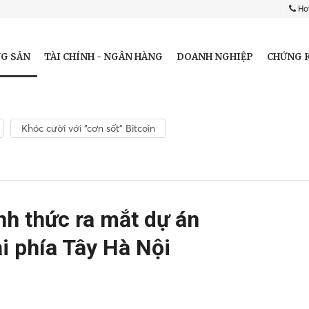
Hot
G SẢN
TÀI CHÍNH - NGÂN HÀNG
DOANH NGHIỆP
CHỨNG 
Khóc cười với “cơn sốt” Bitcoin
h thức ra mắt dự án
i phía Tây Hà Nội