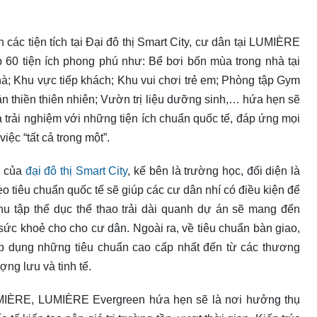
các tiện tích tại Đại đô thị Smart City, cư dân tại LUMIÈRE
 60 tiện ích phong phú như: Bể bơi bốn mùa trong nhà tại
nhà; Khu vực tiếp khách; Khu vui chơi trẻ em; Phòng tập Gym
ân thiền thiên nhiên; Vườn trị liệu dưỡng sinh,… hứa hẹn sẽ
trải nghiệm với những tiện ích chuẩn quốc tế, đáp ứng mọi
iệc “tất cả trong một”.
ộ của
đại đô thị Smart City
, kế bên là trường học, đối diện là
eo tiêu chuẩn quốc tế sẽ giúp các cư dân nhí có điều kiện để
khu tập thể dục thể thao trải dài quanh dự án sẽ mang đến
ức khoẻ cho cho cư dân. Ngoài ra, về tiêu chuẩn bàn giao,
u áp dụng những tiêu chuẩn cao cấp nhất đến từ các thương
ợng lưu và tinh tế.
UMIÈRE, LUMIÈRE Evergreen hứa hẹn sẽ là nơi hưởng thụ