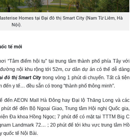
sterise Homes tại Đại đô thị Smart City (Nam Từ Liêm, Hà
Nội).
uốc tế mới
ơi “Tâm điểm hội tụ” tại trung tâm thành phố phía Tây với
t đường nội khu rộng tới 52m, cư dân dự án có thể dễ dàng
ại đô thị Smart City
trong vòng 1 phút di chuyển. Tất cả tiện
m đến y tế… đều sẵn có trong “thành phố thông minh”.
 để đến AEON Mall Hà Đông hay Đại lộ Thăng Long và các
 phút để đến Bộ Ngoại Giao, Trung tâm Hội nghị Quốc gia,
iện Đa khoa Hồng Ngọc; 7 phút để có mặt tại TTTM Big C
nam Landmark 72… ; 20 phút để tới khu vực trung tâm Hồ
 quốc tế Nội Bài.