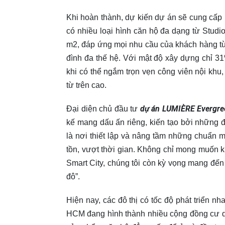
Khi hoàn thành, dự kiến dự án sẽ cung cấp 
có nhiều loại hình căn hộ đa dạng từ Stud
m2, đáp ứng mọi nhu cầu của khách hàng từ
đình đa thế hệ. Với mật độ xây dựng chỉ 3
khi có thể ngắm trọn vẹn công viên nội khu,
từ trên cao.
dự án LUMIÈRE Evergre
Đại diện chủ đầu tư
kế mang dấu ấn riêng, kiến tạo bởi những
là nơi thiết lập và nâng tầm những chuẩn m
tồn, vượt thời gian. Không chỉ mong muốn ki
Smart City, chúng tôi còn kỳ vọng mang đế
đô”.
Hiện nay, các đô thị có tốc độ phát triển n
HCM đang hình thành nhiều cộng đồng cư d