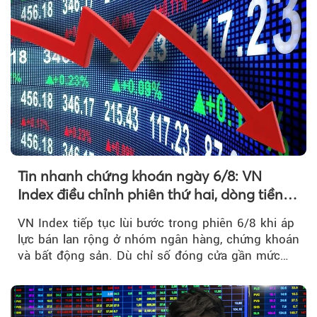
Tin nhanh chứng khoán ngày 6/8: VN
Index điều chỉnh phiên thứ hai, dòng tiền
chờ phản ứng tại vùng MA20
VN Index tiếp tục lùi bước trong phiên 6/8 khi áp
lực bán lan rộng ở nhóm ngân hàng, chứng khoán
và bất động sản. Dù chỉ số đóng cửa gần mức
thấp nhất...