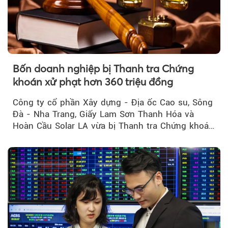
Bốn doanh nghiệp bị Thanh tra Chứng
khoán xử phạt hơn 360 triệu đồng
Công ty cổ phần Xây dựng - Địa ốc Cao su, Sông
Đà - Nha Trang, Giấy Lam Sơn Thanh Hóa và
Hoàn Cầu Solar LA vừa bị Thanh tra Chứng khoán
Nhà nước xử phạt tổng cộng hơn 362 triệu đồng
do vi phạm quy định về công bố thông tin trên
thị trường chứng khoán.