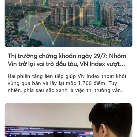
Thị trường chứng khoán ngày 29/7: Nhóm
Vin trở lại vai trò đầu tàu, VN Index vượt
mốc 1.700 điểm
Hai phiên tăng liên tiếp giúp VN Index thoát khỏi
vùng quá bán và lấy lại mốc 1.700 điểm. Tuy
nhiên, phía sau sắc xanh là việc thị trường vẫn
chủ yếu được nâng đỡ bởi nhóm Vin, còn dòng
tiền vẫn chưa thực sự trở lại.