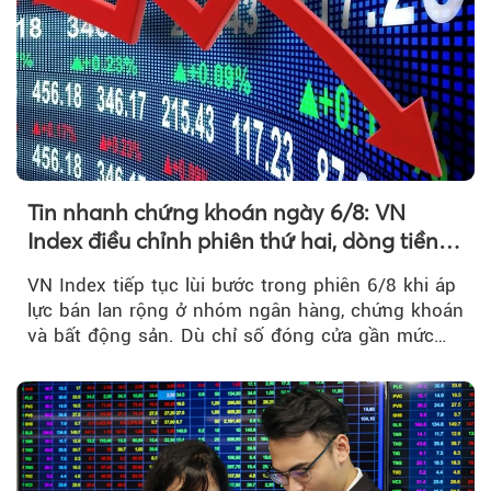
Tin nhanh chứng khoán ngày 6/8: VN
Index điều chỉnh phiên thứ hai, dòng tiền
chờ phản ứng tại vùng MA20
VN Index tiếp tục lùi bước trong phiên 6/8 khi áp
lực bán lan rộng ở nhóm ngân hàng, chứng khoán
và bất động sản. Dù chỉ số đóng cửa gần mức
thấp nhất...