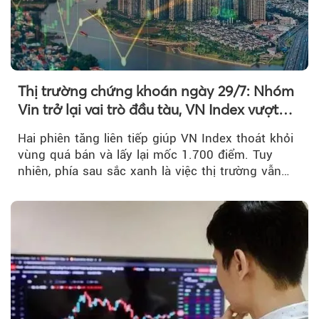
Thị trường chứng khoán ngày 29/7: Nhóm
Vin trở lại vai trò đầu tàu, VN Index vượt
mốc 1.700 điểm
Hai phiên tăng liên tiếp giúp VN Index thoát khỏi
vùng quá bán và lấy lại mốc 1.700 điểm. Tuy
nhiên, phía sau sắc xanh là việc thị trường vẫn
chủ yếu được nâng đỡ bởi nhóm Vin, còn dòng
tiền vẫn chưa thực sự trở lại.