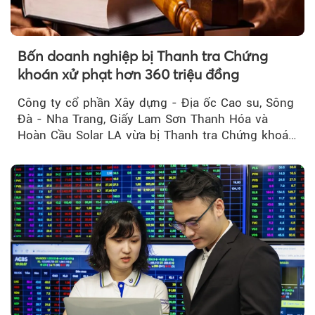
Bốn doanh nghiệp bị Thanh tra Chứng
khoán xử phạt hơn 360 triệu đồng
Công ty cổ phần Xây dựng - Địa ốc Cao su, Sông
Đà - Nha Trang, Giấy Lam Sơn Thanh Hóa và
Hoàn Cầu Solar LA vừa bị Thanh tra Chứng khoán
Nhà nước xử phạt tổng cộng hơn 362 triệu đồng
do vi phạm quy định về công bố thông tin trên
thị trường chứng khoán.