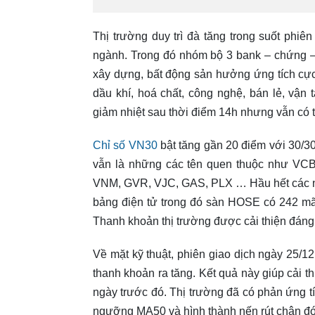
Thị trường duy trì đà tăng trong suốt phi
ngành. Trong đó nhóm bộ 3 bank – chứng – t
xây dựng, bất động sản hưởng ứng tích cực
dầu khí, hoá chất, công nghệ, bán lẻ, vận
giảm nhiệt sau thời điểm 14h nhưng vẫn có 
Chỉ số VN30
bật tăng gần 20 điểm với 30/30
vẫn là những các tên quen thuộc như VC
VNM, GVR, VJC, GAS, PLX … Hầu hết các nh
bảng điện tử trong đó sàn HOSE có 242 mã
Thanh khoản thị trường được cải thiện đáng k
Về mặt kỹ thuật, phiên giao dịch ngày 25/1
thanh khoản ra tăng. Kết quả này giúp cải th
ngày trước đó. Thị trường đã có phản ứng tí
ngưỡng MA50 và hình thành nến rút chân đ