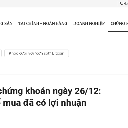
Hot
CHỨNG 
G SẢN
TÀI CHÍNH - NGÂN HÀNG
DOANH NGHIỆP
Khóc cười với “cơn sốt” Bitcoin
 chứng khoán ngày 26/12:
hế mua đã có lợi nhuận