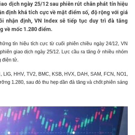
ao dịch ngày 25/12 sau phiên rút chân phát tín hiệu
n định khá tích cực về mặt điểm số, độ rộng với giá
ôi nhận định, VN Index sẽ tiếp tục duy trì đà tăng
ng về mốc 1.280 điểm.
ững tín hiệu tích cực từ cuối phiên chiều ngày 24/12, VN
phiên giao dịch ngày 25/12. Lực cầu ra tăng ở nhiều nhóm
 điện tử.
DH, LIG, HHV, TV2, BMC, KSB, HVX, DAH, SAM, FCN, NO1,
ỡng 1.280, sau đó thu hẹp dần đà tăng và chốt phiên sáng