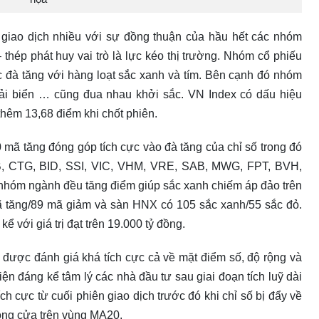
ên giao dịch nhiều với sự đồng thuận của hầu hết các nhóm
hép phát huy vai trò là lực kéo thị trường. Nhóm cổ phiếu
 đà tăng với hàng loạt sắc xanh và tím. Bên cạnh đó nhóm
 tải biển … cũng đua nhau khởi sắc. VN Index có dấu hiệu
thêm 13,68 điểm khi chốt phiên.
 mã tăng đóng góp tích cực vào đà tăng của chỉ số trong đó
B, CTG, BID, SSI, VIC, VHM, VRE, SAB, MWG, FPT, BVH,
óm ngành đều tăng điểm giúp sắc xanh chiếm áp đảo trên
 tăng/89 mã giảm và sàn HNX có 105 sắc xanh/55 sắc đỏ.
ể với giá trị đạt trên 19.000 tỷ đồng.
2 được đánh giá khá tích cực cả về mặt điểm số, độ rộng và
iện đáng kể tâm lý các nhà đầu tư sau giai đoạn tích luỹ dài
ch cực từ cuối phiên giao dịch trước đó khi chỉ số bị đẩy về
óng cửa trên vùng MA20.