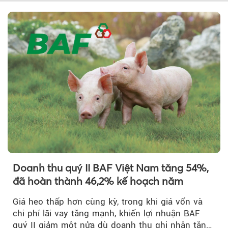
Doanh thu quý II BAF Việt Nam tăng 54%,
đã hoàn thành 46,2% kế hoạch năm
Giá heo thấp hơn cùng kỳ, trong khi giá vốn và
chi phí lãi vay tăng mạnh, khiến lợi nhuận BAF
quý II giảm một nửa dù doanh thu ghi nhận tăng