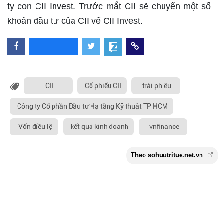
ty con CII Invest. Trước mắt CII sẽ chuyển một số
khoản đầu tư của CII vể CII Invest.
CII
Cổ phiếu CII
trái phiêu
Công ty Cổ phần Đầu tư Hạ tầng Kỹ thuật TP HCM
Vốn điều lệ
kết quả kinh doanh
vnfinance