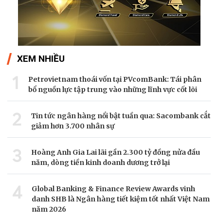
XEM NHIỀU
1
Petrovietnam thoái vốn tại PVcomBank: Tái phân
bổ nguồn lực tập trung vào những lĩnh vực cốt lõi
2
Tin tức ngân hàng nổi bật tuần qua: Sacombank cắt
giảm hơn 3.700 nhân sự
3
Hoàng Anh Gia Lai lãi gần 2.300 tỷ đồng nửa đầu
năm, dòng tiền kinh doanh dương trở lại
4
Global Banking & Finance Review Awards vinh
danh SHB là Ngân hàng tiết kiệm tốt nhất Việt Nam
năm 2026