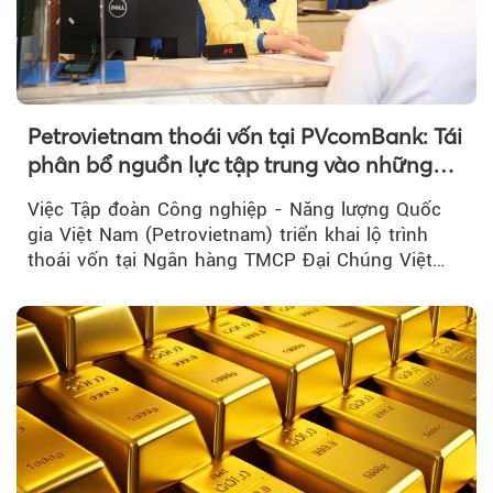
Petrovietnam thoái vốn tại PVcomBank: Tái
phân bổ nguồn lực tập trung vào những
lĩnh vực cốt lõi
Việc Tập đoàn Công nghiệp - Năng lượng Quốc
gia Việt Nam (Petrovietnam) triển khai lộ trình
thoái vốn tại Ngân hàng TMCP Đại Chúng Việt
Nam là bước đi trong quá trình cơ cấu...