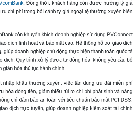
VcomBank
. Đồng thời, khách hàng còn được hưởng tỷ giá
i ưu chi phí trong bối cảnh tỷ giá ngoại tệ thường xuyên biến
comBank còn khuyến khích doanh nghiệp sử dụng PVConnect
iao dịch linh hoạt và bảo mật cao. Hệ thống hỗ trợ giao dịch
g, giúp doanh nghiệp chủ động thực hiện thanh toán quốc tế
o dịch. Quy trình xử lý được tự động hóa, không yêu cầu bổ
n giản hóa thủ tục hành chính.
 nhập khẩu thường xuyên, việc tận dụng ưu đãi miễn phí
u hóa dòng tiền, giảm thiểu rủi ro chi phí phát sinh và nâng
hông chỉ đảm bảo an toàn với tiêu chuẩn bảo mật PCI DSS,
iao dịch trực tuyến, giúp doanh nghiệp kiểm soát tài chính