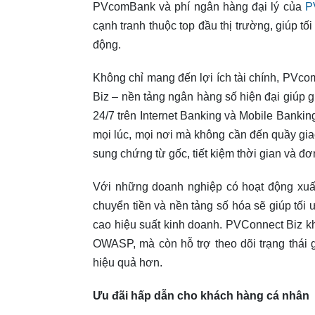
PVcomBank và phí ngân hàng đại lý của
P
cạnh tranh thuộc top đầu thị trường, giúp tố
động.
Không chỉ mang đến lợi ích tài chính, PV
Biz – nền tảng ngân hàng số hiện đại giúp g
24/7 trên Internet Banking và Mobile Bankin
mọi lúc, mọi nơi mà không cần đến quầy gia
sung chứng từ gốc, tiết kiệm thời gian và đơ
Với những doanh nghiệp có hoạt động xuất
chuyển tiền và nền tảng số hóa sẽ giúp tối ư
cao hiệu suất kinh doanh. PVConnect Biz k
OWASP, mà còn hỗ trợ theo dõi trạng thái g
hiệu quả hơn.
Ưu đãi hấp dẫn cho khách hàng cá nhân