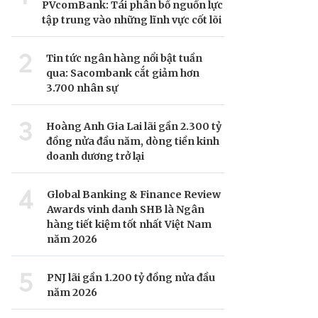
PVcomBank: Tái phân bổ nguồn lực
tập trung vào những lĩnh vực cốt lõi
2
Tin tức ngân hàng nổi bật tuần
qua: Sacombank cắt giảm hơn
3.700 nhân sự
3
Hoàng Anh Gia Lai lãi gần 2.300 tỷ
đồng nửa đầu năm, dòng tiền kinh
doanh dương trở lại
4
Global Banking & Finance Review
Awards vinh danh SHB là Ngân
hàng tiết kiệm tốt nhất Việt Nam
năm 2026
5
PNJ lãi gần 1.200 tỷ đồng nửa đầu
năm 2026