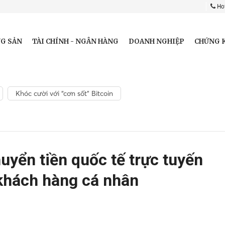
Hot
G SẢN
TÀI CHÍNH - NGÂN HÀNG
DOANH NGHIỆP
CHỨNG 
Khóc cười với “cơn sốt” Bitcoin
yển tiền quốc tế trực tuyến
khách hàng cá nhân