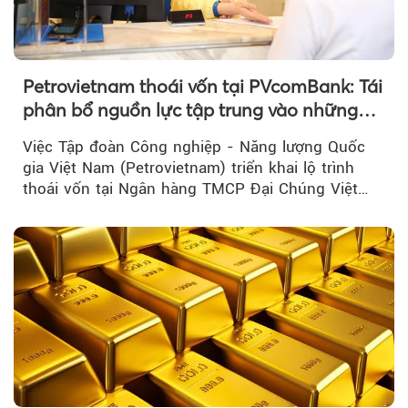
Petrovietnam thoái vốn tại PVcomBank: Tái
phân bổ nguồn lực tập trung vào những
lĩnh vực cốt lõi
Việc Tập đoàn Công nghiệp - Năng lượng Quốc
gia Việt Nam (Petrovietnam) triển khai lộ trình
thoái vốn tại Ngân hàng TMCP Đại Chúng Việt
Nam là bước đi trong quá trình cơ cấu...