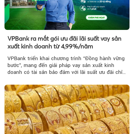
VPBank ra mắt gói ưu đãi lãi suất vay sản
xuất kinh doanh từ 4,99%/năm
VPBank triển khai chương trình “Đồng hành vững
bước”, mang đến giải pháp vay sản xuất kinh
doanh có tài sản bảo đảm với lãi suất ưu đãi chỉ
từ 4,99%/năm...