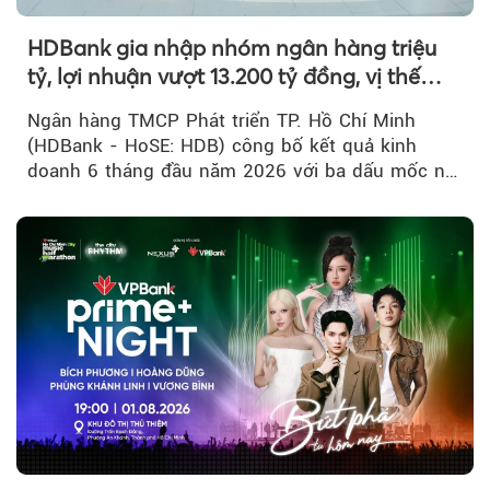
HDBank gia nhập nhóm ngân hàng triệu
tỷ, lợi nhuận vượt 13.200 tỷ đồng, vị thế
mới trên thị trường vốn quốc tế
Ngân hàng TMCP Phát triển TP. Hồ Chí Minh
(HDBank - HoSE: HDB) công bố kết quả kinh
doanh 6 tháng đầu năm 2026 với ba dấu mốc nổi
bật: gia nhập nhóm ngân hàng...