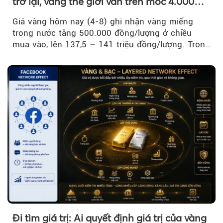
trở lại, vàng thế giới vẫn trên mốc 4.000
USD/ounce
Giá vàng hôm nay (4-8) ghi nhận vàng miếng
trong nước tăng 500.000 đồng/lượng ở chiều
mua vào, lên 137,5 – 141 triệu đồng/lượng. Trong
khi đó, giá vàng thế giới giảm nhẹ nhưng vẫn duy
trì trên ngưỡng 4.000 USD/ounce.
Đi tìm giá trị: Ai quyết định giá trị của vàng