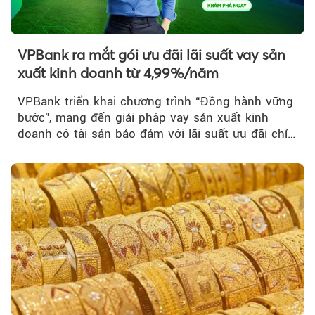
VPBank ra mắt gói ưu đãi lãi suất vay sản
xuất kinh doanh từ 4,99%/năm
VPBank triển khai chương trình “Đồng hành vững
bước”, mang đến giải pháp vay sản xuất kinh
doanh có tài sản bảo đảm với lãi suất ưu đãi chỉ
từ 4,99%/năm...