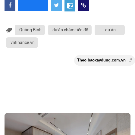
Quảng Bình
dự án chậm tiến độ
dự án
vnfinance.vn
Theo baoxaydung.com