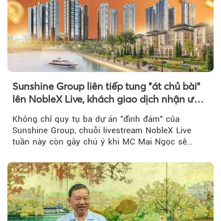
Sunshine Group liên tiếp tung "át chủ bài"
lên NobleX Live, khách giao dịch nhận ưu
đãi hàng trăm triệu đồng
Không chỉ quy tụ ba dự án "đình đám" của
Sunshine Group, chuỗi livestream NobleX Live
tuần này còn gây chú ý khi MC Mai Ngọc sẽ
đồng hành trong phiên livestream giới thiệu...