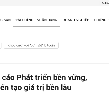
Hot
TÀI CHÍNH - NGÂN HÀNG
G SẢN
DOANH NGHIỆP
CHỨNG 
Khóc cười với “cơn sốt” Bitcoin
cáo Phát triển bền vững,
n tạo giá trị bền lâu