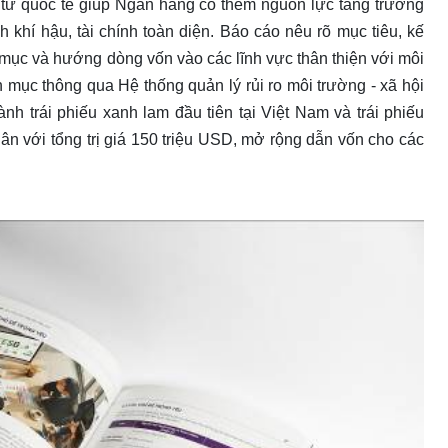
 tư quốc tế giúp Ngân hàng có thêm nguồn lực tăng trưởng
nh khí hậu, tài chính toàn diện. Báo cáo nêu rõ mục tiêu, kế
ục và hướng dòng vốn vào các lĩnh vực thân thiện với môi
h mục thông qua Hệ thống quản lý rủi ro môi trường - xã hội
 trái phiếu xanh lam đầu tiên tại Việt Nam và trái phiếu
n với tổng trị giá 150 triệu USD, mở rộng dẫn vốn cho các