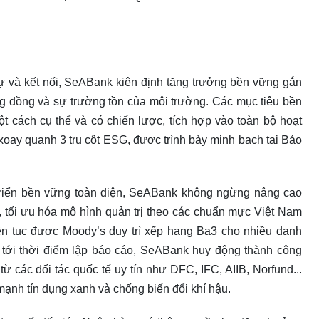
ự và kết nối, SeABank kiên định tăng trưởng bền vững gắn
ng đồng và sự trường tồn của môi trường. Các mục tiêu bền
t cách cụ thể và có chiến lược, tích hợp vào toàn bộ hoạt
xoay quanh 3 trụ cột ESG, được trình bày minh bạch tại Báo
át triển bền vững toàn diện, SeABank không ngừng nâng cao
o, tối ưu hóa mô hình quản trị theo các chuẩn mực Việt Nam
iên tục được Moody’s duy trì xếp hạng Ba3 cho nhiều danh
nh tới thời điểm lập báo cáo, SeABank huy động thành công
ừ các đối tác quốc tế uy tín như DFC, IFC, AIIB, Norfund...
ạnh tín dụng xanh và chống biến đổi khí hậu.