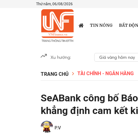
Thứ năm, 06/08/2026
TIN NÓNG
BẤT ĐỘN
Xu hướng:
Giá vàng hôm nay
TÀI CHÍNH - NGÂN HÀNG
TRANG CHỦ
SeABank công bố Báo 
khẳng định cam kết kiế
P.V