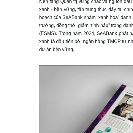
Nền tảng Quản trị vững chắc và nguồn đầu
xanh - bền vững, tập trung thúc đẩy tài chí
hoạch của SeABank nhằm “xanh hóa” danh m
trường, đồng thời giảm “tính nâu” trong dan
(ESMS). Trong năm 2024, SeABank phát hành
xanh lá đầu tiên bởi ngân hàng TMCP tư nhâ
dự án bền vững.