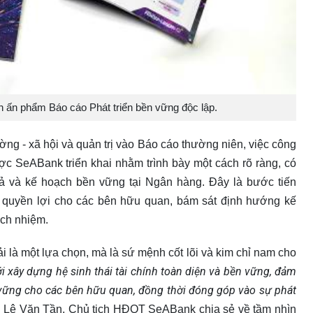
h ấn phẩm Báo cáo Phát triển bền vững độc lập.
ng - xã hội và quản trị vào Báo cáo thường niên, việc công
ợc SeABank triển khai nhằm trình bày một cách rõ ràng, có
uả và kế hoạch bền vững tại Ngân hàng. Đây là bước tiến
 quyền lợi cho các bên hữu quan, bám sát định hướng kế
ách nhiệm.
 là một lựa chọn, mà là sứ mệnh cốt lõi và kim chỉ nam cho
 xây dựng hệ sinh thái tài chính toàn diện và bền vững, đảm
n vững cho các bên hữu quan, đồng thời đóng góp vào sự phát
g Lê Văn Tần, Chủ tịch HĐQT SeABank chia sẻ về tầm nhìn