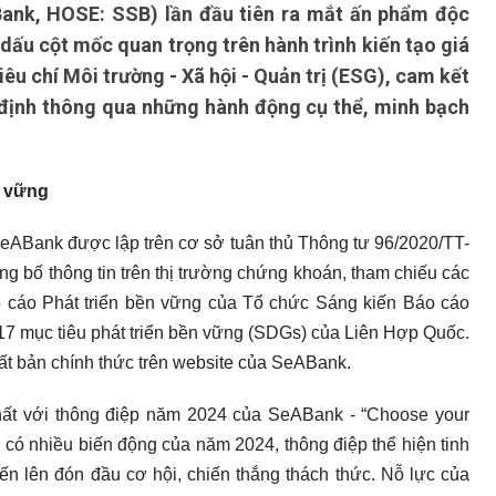
k, HOSE: SSB) lần đầu tiên ra mắt ấn phẩm độc
dấu cột mốc quan trọng trên hành trình kiến tạo giá
tiêu chí Môi trường - Xã hội - Quản trị (ESG), cam kết
ịnh thông qua những hành động cụ thể, minh bạch
n vững
SeABank được lập trên cơ sở tuân thủ Thông tư 96/2020/TT-
 bố thông tin trên thị trường chứng khoán, tham chiếu các
 cáo Phát triển bền vững của Tổ chức Sáng kiến Báo cáo
), 17 mục tiêu phát triển bền vững (SDGs) của Liên Hợp Quốc.
ất bản chính thức trên website của SeABank.
hất với thông điệp năm 2024 của SeABank - “Choose your
 có nhiều biến động của năm 2024, thông điệp thể hiện tinh
iến lên đón đầu cơ hội, chiến thắng thách thức. Nỗ lực của