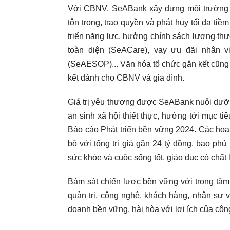
Với CBNV, SeABank xây dựng môi trường l
tôn trọng, trao quyền và phát huy tối đa t
triển năng lực, hưởng chính sách lương th
toàn diện (SeACare), vay ưu đãi nhân v
(SeAESOP)... Văn hóa tổ chức gắn kết cũng 
kết dành cho CBNV và gia đình.
Giá trị yêu thương được SeABank nuôi dưỡng
an sinh xã hội thiết thực, hướng tới mục t
Báo cáo Phát triển bền vững 2024. Các hoạt
bộ với tổng trị giá gần 24 tỷ đồng, bao p
sức khỏe và cuộc sống tốt, giáo dục có chất 
Bám sát chiến lược bền vững với trọng tâm
quản trị, công nghệ, khách hàng, nhân sự 
doanh bền vững, hài hòa với lợi ích của cộn