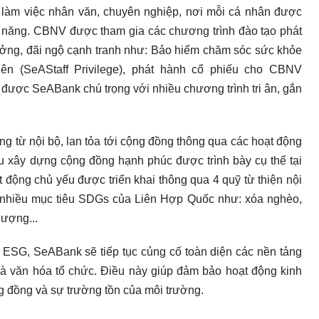
àm việc nhân văn, chuyên nghiệp, nơi mỗi cá nhân được
iềm năng. CBNV được tham gia các chương trình đào tạo phát
ưởng, đãi ngộ cạnh tranh như: Bảo hiểm chăm sóc sức khỏe
iên (SeAStaff Privilege), phát hành cổ phiếu cho CBNV
được SeABank chú trọng với nhiều chương trình tri ân, gắn
 từ nội bộ, lan tỏa tới cộng đồng thông qua các hoạt động
iêu xây dựng cộng đồng hạnh phúc được trình bày cụ thể tại
 động chủ yếu được triển khai thông qua 4 quỹ từ thiện nội
hủ nhiều mục tiêu SDGs của Liên Hợp Quốc như: xóa nghèo,
lượng...
 ESG, SeABank sẽ tiếp tục củng cố toàn diện các nền tảng
và văn hóa tổ chức. Điều này giúp đảm bảo hoạt động kinh
g đồng và sự trường tồn của môi trường.