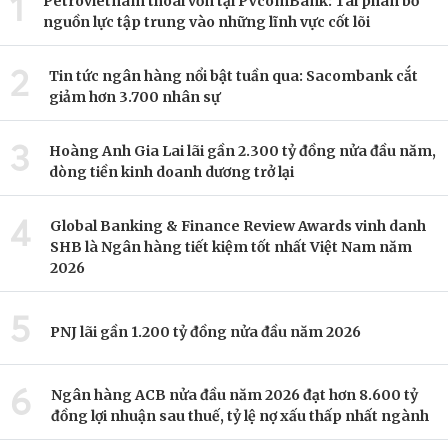
1
Petrovietnam thoái vốn tại PVcomBank: Tái phân bổ
nguồn lực tập trung vào những lĩnh vực cốt lõi
2
Tin tức ngân hàng nổi bật tuần qua: Sacombank cắt
giảm hơn 3.700 nhân sự
3
Hoàng Anh Gia Lai lãi gần 2.300 tỷ đồng nửa đầu năm,
dòng tiền kinh doanh dương trở lại
4
Global Banking & Finance Review Awards vinh danh
SHB là Ngân hàng tiết kiệm tốt nhất Việt Nam năm
2026
5
PNJ lãi gần 1.200 tỷ đồng nửa đầu năm 2026
6
Ngân hàng ACB nửa đầu năm 2026 đạt hơn 8.600 tỷ
đồng lợi nhuận sau thuế, tỷ lệ nợ xấu thấp nhất ngành