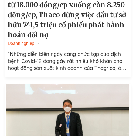
từ 18.000 đồng/cp xuống còn 8.250
đồng/cp, Thaco dừng việc đầu tư sở
hữu 741,5 triệu cổ phiếu phát hành
hoán đổi nợ
Doanh nghiệp
"Những diễn biến ngày càng phức tạp của dịch
bệnh Covid-19 đang gây rất nhiều khó khăn cho
hoạt động sản xuất kinh doanh của Thagrico, ảnh
hưởng trực tiếp đến chuỗi cung ứng vật tư nông
nghiệp cho các nông trường tại Lào, Campuchia
và xuất khẩu trái cây đến thị trường nước khác.
Khó khăn này buột Thagrico phải điều chỉnh lại kế
hoạch đầu tư và phát triển kinh doanh trong điều
kiện mới", thông báo từ Thagrico.