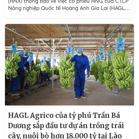
(HNX) thông báo về việc cổ phiếu HNG của CTCP
Nông nghiệp Quốc tế Hoàng Anh Gia Lai (HAGL
Agrico) và HBC của CTCP Tập đoàn Xây dựng
Hòa Bình sẽ bắt đầu giao dịch trở lại trên UPCoM.
HAGL Agrico của tỷ phú Trần Bá
Dương sắp đầu tư dự án trồng trái
cây, nuôi bò hơn 18.000 tỷ tại Lào