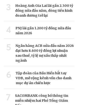
3
Hoàng Anh Gia Lai lãi gần 2.300 tỷ
đồng nửa đầu năm, dòng tiền kinh
doanh dương trở lại
4
PNJ lãi gần 1.200 tỷ đồng nửa đầu
năm 2026
5
Ngân hàng ACB nửa đầu năm 2026
đạt hơn 8.600 tỷ đồng lợi nhuận
sau thuế, tỷ lệ nợ xấu thấp nhất
ngành
6
Tập đoàn của Bầu Hiển bắt tay
VDB, mở rộng kênh vốn cho danh
mục dự án chiến lược
7
SACOMBANK công bố thông tin
miễn nhiệm hai Phó Tổng Giám