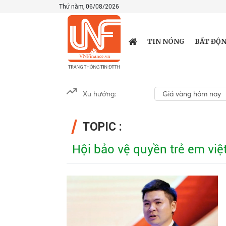
Thứ năm, 06/08/2026
TIN NÓNG
BẤT ĐỘN
Xu hướng:
Giá vàng hôm nay
TOPIC :
Hội bảo vệ quyền trẻ em vi