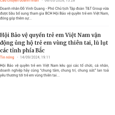
Câu chuyện doanh nhân
06/05/2026, 15:28
Doanh nhân Đỗ Vinh Quang - Phó Chủ tịch Tập đoàn T&T Group vừa
được bầu bổ sung tham gia BCH Hội Bảo vệ quyền trẻ em Việt Nam,
đóng góp thêm sự...
Hội Bảo vệ quyền trẻ em Việt Nam vận
động ủng hộ trẻ em vùng thiên tai, lũ lụt
các tỉnh phía Bắc
Tin nóng
14/09/2024, 19:11
Hội Bảo vệ quyền trẻ em Việt Nam kêu gọi các tổ chức, cá nhân,
doanh nghiệp hãy cùng “chung tâm, chung trí, chung sức” lan toả
yêu thương tới trẻ em vùng thiên tai...