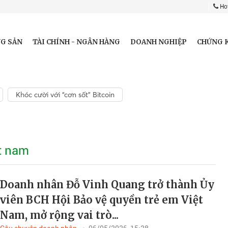
Hot
G SẢN
TÀI CHÍNH - NGÂN HÀNG
DOANH NGHIỆP
CHỨNG 
Khóc cười với “cơn sốt” Bitcoin
ệt nam
Doanh nhân Đỗ Vinh Quang trở thành Ủy
viên BCH Hội Bảo vệ quyền trẻ em Việt
Nam, mở rộng vai trò...