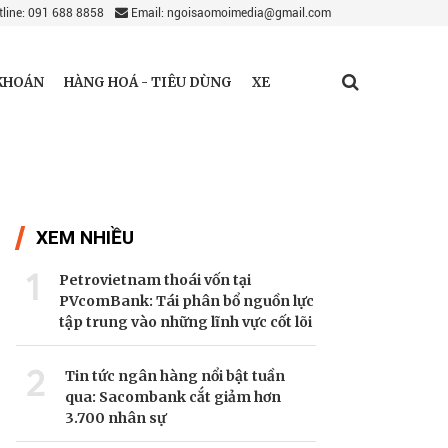
line: 091 688 8858
Email: ngoisaomoimedia@gmail.com
KHOÁN
HÀNG HOÁ - TIÊU DÙNG
XE
XEM NHIỀU
1
Petrovietnam thoái vốn tại
PVcomBank: Tái phân bổ nguồn lực
tập trung vào những lĩnh vực cốt lõi
2
Tin tức ngân hàng nổi bật tuần
qua: Sacombank cắt giảm hơn
3.700 nhân sự