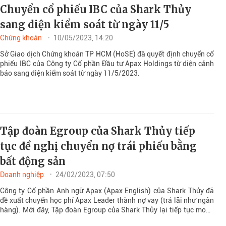
Chuyển cổ phiếu IBC của Shark Thủy
sang diện kiểm soát từ ngày 11/5
Chứng khoán
10/05/2023, 14:20
Sở Giao dịch Chứng khoán TP HCM (HoSE) đã quyết định chuyển cổ
phiếu IBC của Công ty Cổ phần Đầu tư Apax Holdings từ diện cảnh
báo sang diện kiểm soát từ ngày 11/5/2023.
Tập đoàn Egroup của Shark Thủy tiếp
tục đề nghị chuyển nợ trái phiếu bằng
bất động sản
Doanh nghiệp
24/02/2023, 07:50
Công ty Cổ phần Anh ngữ Apax (Apax English) của Shark Thủy đã
đề xuất chuyển học phí Apax Leader thành nợ vay (trả lãi như ngân
hàng). Mới đây, Tập đoàn Egroup của Shark Thủy lại tiếp tục mong
muốn được tái cấu trúc nợ trái phiếu bằng bất động sản.