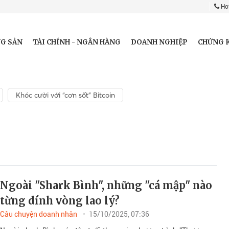
Hot
G SẢN
TÀI CHÍNH - NGÂN HÀNG
DOANH NGHIỆP
CHỨNG 
Khóc cười với “cơn sốt” Bitcoin
Ngoài "Shark Bình", những "cá mập" nào
từng dính vòng lao lý?
Câu chuyện doanh nhân
15/10/2025, 07:36