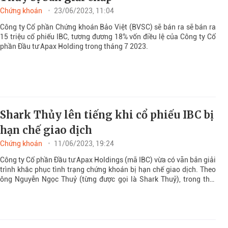
Chứng khoán
23/06/2023, 11:04
Công ty Cổ phần Chứng khoán Bảo Việt (BVSC) sẽ bán ra sẽ bán ra
15 triệu cổ phiếu IBC, tương đương 18% vốn điều lệ của Công ty Cổ
phần Đầu tư Apax Holding trong tháng 7 2023.
Shark Thủy lên tiếng khi cổ phiếu IBC bị
hạn chế giao dịch
Chứng khoán
11/06/2023, 19:24
Công ty Cổ phần Đầu tư Apax Holdings (mã IBC) vừa có văn bản giải
trình khắc phục tình trạng chứng khoán bị hạn chế giao dịch. Theo
ông Nguyễn Ngọc Thuỷ (từng được gọi là Shark Thuỷ), trong thời
gian vừa qua, công tác quản trị nội bộ của công ty đã phát sinh một
số vấn đề.