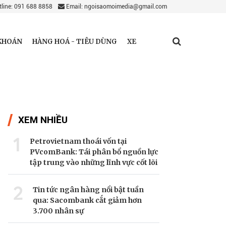
line: 091 688 8858
Email: ngoisaomoimedia@gmail.com
KHOÁN
HÀNG HOÁ - TIÊU DÙNG
XE
XEM NHIỀU
1
Petrovietnam thoái vốn tại
PVcomBank: Tái phân bổ nguồn lực
tập trung vào những lĩnh vực cốt lõi
2
Tin tức ngân hàng nổi bật tuần
qua: Sacombank cắt giảm hơn
3.700 nhân sự