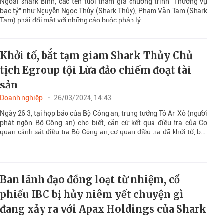
Ngoài shark Bình, các tên tuổi tham gia chương trình "Thương vụ
bạc tỷ" như Nguyễn Ngọc Thủy (Shark Thủy), Phạm Văn Tam (Shark
Tam) phải đối mặt với những cáo buộc pháp lý...
Khởi tố, bắt tạm giam Shark Thủy Chủ
tịch Egroup tội Lừa đảo chiếm đoạt tài
sản
Doanh nghiệp
26/03/2024, 14:43
Ngày 26 3, tại họp báo của Bộ Công an, trung tướng Tô Ân Xô (người
phát ngôn Bộ Công an) cho biết, căn cứ kết quả điều tra của Cơ
quan cảnh sát điều tra Bộ Công an, cơ quan điều tra đã khởi tố, bắt
tạm giam ông Nguyễn Ngọc Thủy về tội Lừa đảo chiếm đoạt tài sản
.
Ban lãnh đạo đồng loạt từ nhiệm, cổ
phiếu IBC bị hủy niêm yết chuyện gì
đang xảy ra với Apax Holdings của Shark