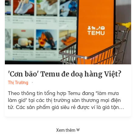
'Cơn bão' Temu đe doạ hàng Việt?
Thị Trường
Theo thông tin tổng hợp Temu đang “làm mưa
làm gió” tại các thị trường sàn thương mại điện
tử. Các sản phẩm giá siêu rẻ được ví là giá tận
gốc của nhà xưởng khiến người tiêu dùng hào
hứng. Nhiều người lo lắng cơn bão' Temu đe doạ
hàng Việt.
Xem thêm