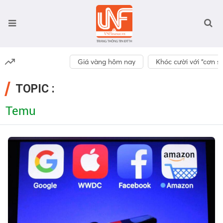
Giá vàng hôm nay
Khóc cười với “cơn số
TOPIC :
Temu