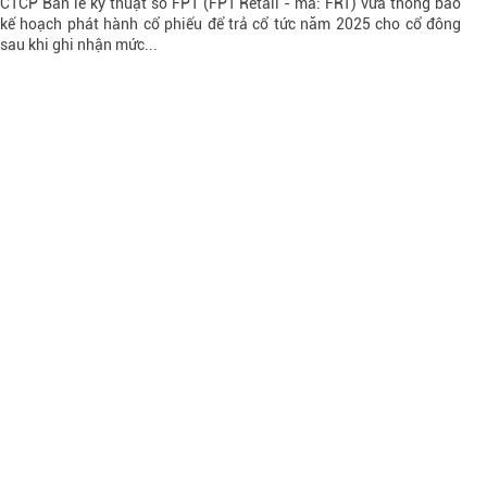
CTCP Bán lẻ kỹ thuật số FPT (FPT Retail - mã: FRT) vừa thông báo
kế hoạch phát hành cổ phiếu để trả cổ tức năm 2025 cho cổ đông
sau khi ghi nhận mức...