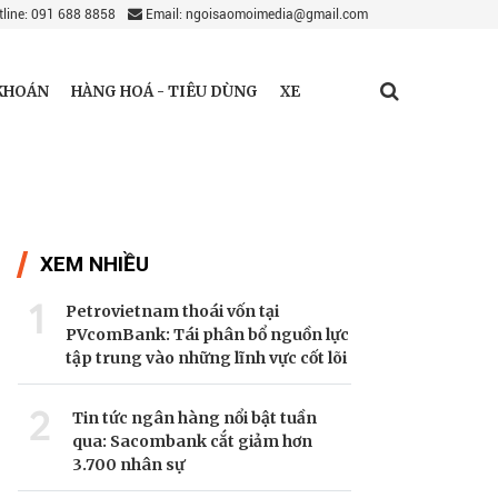
line: 091 688 8858
Email: ngoisaomoimedia@gmail.com
KHOÁN
HÀNG HOÁ - TIÊU DÙNG
XE
XEM NHIỀU
1
Petrovietnam thoái vốn tại
PVcomBank: Tái phân bổ nguồn lực
tập trung vào những lĩnh vực cốt lõi
2
Tin tức ngân hàng nổi bật tuần
qua: Sacombank cắt giảm hơn
3.700 nhân sự