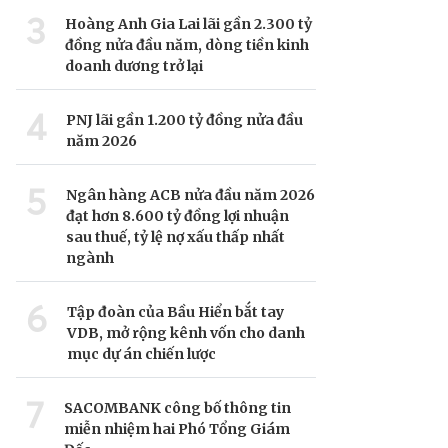
3
Hoàng Anh Gia Lai lãi gần 2.300 tỷ
đồng nửa đầu năm, dòng tiền kinh
doanh dương trở lại
4
PNJ lãi gần 1.200 tỷ đồng nửa đầu
năm 2026
5
Ngân hàng ACB nửa đầu năm 2026
đạt hơn 8.600 tỷ đồng lợi nhuận
sau thuế, tỷ lệ nợ xấu thấp nhất
ngành
6
Tập đoàn của Bầu Hiển bắt tay
VDB, mở rộng kênh vốn cho danh
mục dự án chiến lược
7
SACOMBANK công bố thông tin
miễn nhiệm hai Phó Tổng Giám