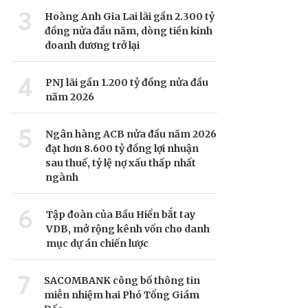
3
Hoàng Anh Gia Lai lãi gần 2.300 tỷ
đồng nửa đầu năm, dòng tiền kinh
doanh dương trở lại
4
PNJ lãi gần 1.200 tỷ đồng nửa đầu
năm 2026
5
Ngân hàng ACB nửa đầu năm 2026
đạt hơn 8.600 tỷ đồng lợi nhuận
sau thuế, tỷ lệ nợ xấu thấp nhất
ngành
6
Tập đoàn của Bầu Hiển bắt tay
VDB, mở rộng kênh vốn cho danh
mục dự án chiến lược
7
SACOMBANK công bố thông tin
miễn nhiệm hai Phó Tổng Giám