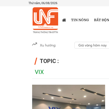
Thứ năm, 06/08/2026
TIN NÓNG
BẤT ĐỘN
Xu hướng:
Giá vàng hôm nay
TOPIC :
VIX