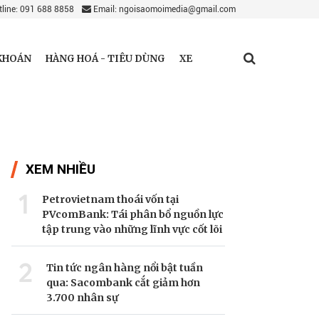
line: 091 688 8858
Email: ngoisaomoimedia@gmail.com
KHOÁN
HÀNG HOÁ - TIÊU DÙNG
XE
XEM NHIỀU
1
Petrovietnam thoái vốn tại
PVcomBank: Tái phân bổ nguồn lực
tập trung vào những lĩnh vực cốt lõi
2
Tin tức ngân hàng nổi bật tuần
qua: Sacombank cắt giảm hơn
3.700 nhân sự