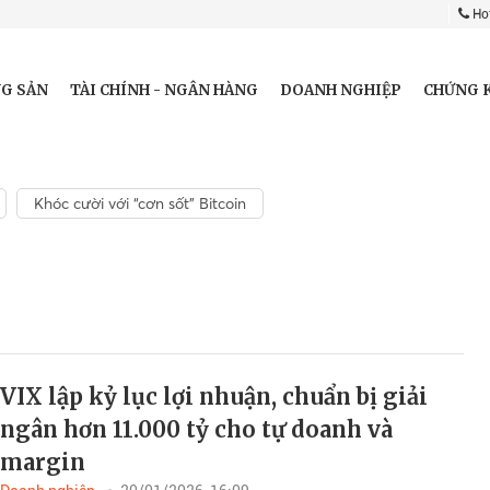
Hot
G SẢN
TÀI CHÍNH - NGÂN HÀNG
DOANH NGHIỆP
CHỨNG 
Khóc cười với “cơn sốt” Bitcoin
VIX lập kỷ lục lợi nhuận, chuẩn bị giải
ngân hơn 11.000 tỷ cho tự doanh và
margin