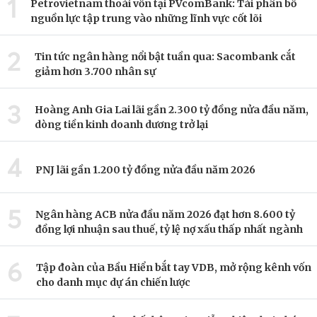
1
Petrovietnam thoái vốn tại PVcomBank: Tái phân bổ
nguồn lực tập trung vào những lĩnh vực cốt lõi
2
Tin tức ngân hàng nổi bật tuần qua: Sacombank cắt
giảm hơn 3.700 nhân sự
3
Hoàng Anh Gia Lai lãi gần 2.300 tỷ đồng nửa đầu năm,
dòng tiền kinh doanh dương trở lại
4
PNJ lãi gần 1.200 tỷ đồng nửa đầu năm 2026
5
Ngân hàng ACB nửa đầu năm 2026 đạt hơn 8.600 tỷ
đồng lợi nhuận sau thuế, tỷ lệ nợ xấu thấp nhất ngành
6
Tập đoàn của Bầu Hiển bắt tay VDB, mở rộng kênh vốn
cho danh mục dự án chiến lược