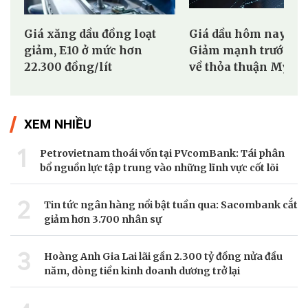
Giá xăng dầu đồng loạt
Giá dầu hôm nay (5/8
giảm, E10 ở mức hơn
Giảm mạnh trước kỳ
22.300 đồng/lít
về thỏa thuận Mỹ - I
XEM NHIỀU
1
Petrovietnam thoái vốn tại PVcomBank: Tái phân
bổ nguồn lực tập trung vào những lĩnh vực cốt lõi
2
Tin tức ngân hàng nổi bật tuần qua: Sacombank cắt
giảm hơn 3.700 nhân sự
3
Hoàng Anh Gia Lai lãi gần 2.300 tỷ đồng nửa đầu
năm, dòng tiền kinh doanh dương trở lại