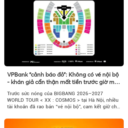
VPBank “cảnh báo đỏ”: Không có vé nội bộ
- khán giả cẩn thận mất tiền trước giờ mở
bán
Trước sức nóng của BIGBANG 2026–2027
WORLD TOUR < XX : COSMOS > tại Hà Nội, nhiều
tài khoản đã rao bán “vé nội bộ”, cam kết giữ chỗ
đẹp với mức giá cao...