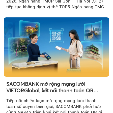
2026, Ngân hàng TMCP Sài Gòn – Hà Nội (SHB)
tiếp tục khẳng định vị thế TOP5 Ngân hàng TMCP
tư nhân Việt Nam...
SACOMBANK mở rộng mạng lưới
VIETQRGlobal, kết nối thanh toán QR
xuyên biên giới với Singapore
Tiếp nối chiến lược mở rộng mạng lưới thanh
toán số xuyên biên giới, SACOMBANK phối hợp
cùng NAPAS triển khai kết nối thanh toán QR giữa