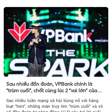
nước...
Sau nhiều đồn đoán, VPBank chính là
"trùm cuối", chốt cùng lúc 2 “vai lớn” của
BIGBANG World Tour tại Việt Nam
Sau nhiều tuần mạng xã hội bùng nổ với hàng
loạt "hint", những màn truy tìm "trùm cuối" và vô
số đồn đoán từ cộng đồng V.I.P, câu trả lời cuối