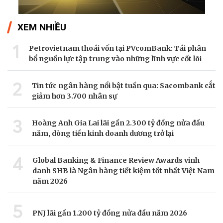
XEM NHIỀU
1
Petrovietnam thoái vốn tại PVcomBank: Tái phân
bổ nguồn lực tập trung vào những lĩnh vực cốt lõi
2
Tin tức ngân hàng nổi bật tuần qua: Sacombank cắt
giảm hơn 3.700 nhân sự
3
Hoàng Anh Gia Lai lãi gần 2.300 tỷ đồng nửa đầu
năm, dòng tiền kinh doanh dương trở lại
4
Global Banking & Finance Review Awards vinh
danh SHB là Ngân hàng tiết kiệm tốt nhất Việt Nam
năm 2026
5
PNJ lãi gần 1.200 tỷ đồng nửa đầu năm 2026