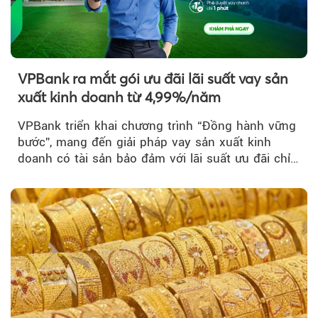
VPBank ra mắt gói ưu đãi lãi suất vay sản
xuất kinh doanh từ 4,99%/năm
VPBank triển khai chương trình “Đồng hành vững
bước”, mang đến giải pháp vay sản xuất kinh
doanh có tài sản bảo đảm với lãi suất ưu đãi chỉ
từ 4,99%/năm...