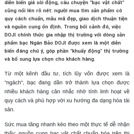
diễn biến giá sôi động, câu chuyện "bạc vật chất"
cũng nổi lên rõ nét: người mua tìm sản phẩm có
quy cách chuẩn, mẫu mã đẹp, giao dịch thuận tiện
và nguồn cung ổn định. Trong bối cảnh đó, việc
DOJI chính thức gia nhập thị trường với dòng sản
phẩm bạc Ngân Bảo DOJI được xem là một diễn
biến đáng chú ý, góp phần "khuấy động" thị trường
và bổ sung lựa chọn cho khách hàng.
Từ một kênh đầu tư, tích lũy vốn được xem là
"ngách", bạc đang dần trở thành lựa chọn được
nhiều khách hàng cân nhắc nhờ tính linh hoạt về
quy cách và phù hợp với xu hướng đa dạng hóa tài
sản.
Sức mua tăng nhanh kéo theo một thực tế dễ nhận
thấy: nguồn cung bạc vật chất chuẩn hóa trên thị