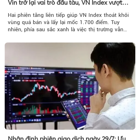
Vin trở lại vai trò đầu tàu, VN Index vượt
mốc 1.700 điểm
Hai phiên tăng liên tiếp giúp VN Index thoát khỏi
vùng quá bán và lấy lại mốc 1.700 điểm. Tuy
nhiên, phía sau sắc xanh là việc thị trường vẫn
chủ yếu được nâng đỡ bởi nhóm Vin, còn dòng
tiền vẫn chưa thực sự trở lại.
Nhận định phiên giao dịch ngày 29/7: Ưu