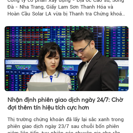
Công ty cổ phần Xây dựng - Địa ốc Cao su, Sông
Đà - Nha Trang, Giấy Lam Sơn Thanh Hóa và
Hoàn Cầu Solar LA vừa bị Thanh tra Chứng khoán
Nhà nước xử phạt tổng cộng hơn 362 triệu đồng
do vi phạm quy định về công bố thông tin trên
thị trường chứng khoán.
Nhận định phiên giao dịch ngày 24/7: Chờ
đợi thêm tín hiệu tích cực hơn
Thị trường chứng khoán đã lấy lại sắc xanh trong
phiên giao dịch ngày 23/7 sau chuỗi bốn phiên
giảm liên tiếp, tuy nhiên các chuyên gia cho rằng