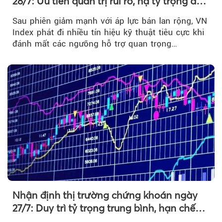
28/7: Ưu tiên quản trị rủi ro, hạ tỷ trọng đòn
bẩy
Sau phiên giảm mạnh với áp lực bán lan rộng, VN
Index phát đi nhiều tín hiệu kỹ thuật tiêu cực khi
đánh mất các ngưỡng hỗ trợ quan trọng…
Nhận định thị trường chứng khoán ngày
27/7: Duy trì tỷ trọng trung bình, hạn chế
mua đuổi