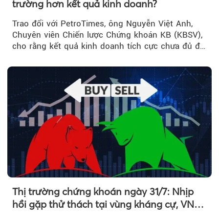
trường hơn kết quả kinh doanh?
Trao đổi với PetroTimes, ông Nguyễn Việt Anh,
Chuyên viên Chiến lược Chứng khoán KB (KBSV),
cho rằng kết quả kinh doanh tích cực chưa đủ để
kéo giá cổ phiếu đi lên...
Thị trường chứng khoán ngày 31/7: Nhịp
hồi gặp thử thách tại vùng kháng cự, VN
Index giảm gần 9 điểm trong phiên cuối...