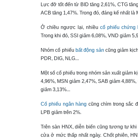
Lực đỡ tốt đến từ BID tăng 2,61%, CTG tă
ACB tăng 1,47%. Trong đó, đáng kể nhất là
Ở chiều ngược lại, nhiều
cổ phiếu chứng
Trong khi đó, SSI giảm 6,08%, VND giảm 5
Nhóm cổ phiếu
bất động sản
cũng giảm kịc
PDR, DIG, NLG...
Một số cổ phiếu trong nhóm sản xuất giảm
4,96%, MSN giảm 2,47%, SAB giảm 4,88%,
giảm 3,13%...
Cổ phiếu ngân hàng
cũng chìm trong sắc 
LPB giảm trên 2%.
Trên sàn HNX, diễn biến cũng tương tự khi
cửa ở mức thấp nhất ngày. Chốt phiên, HN