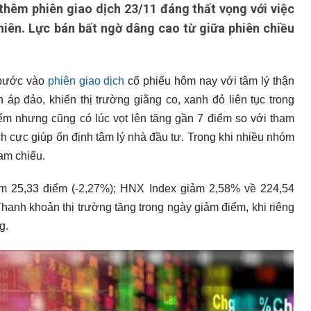
hêm phiên giao dịch 23/11 đáng thất vọng với việc
iên. Lực bán bất ngờ dâng cao từ giữa phiên chiều
 bước vào
phiên giao dịch
cổ phiếu hôm nay với tâm lý thận
 áp đảo, khiến thị trường giằng co, xanh đỏ liên tục trong
ểm nhưng cũng có lúc vọt lên tăng gần 7 điểm so với tham
h cực giúp ổn định tâm lý nhà đầu tư. Trong khi nhiều nhóm
ham chiếu.
ảm 25,33 điểm (-2,27%); HNX Index giảm 2,58% về 224,54
anh khoản thị trường tăng trong ngày giảm điểm, khi riêng
g.