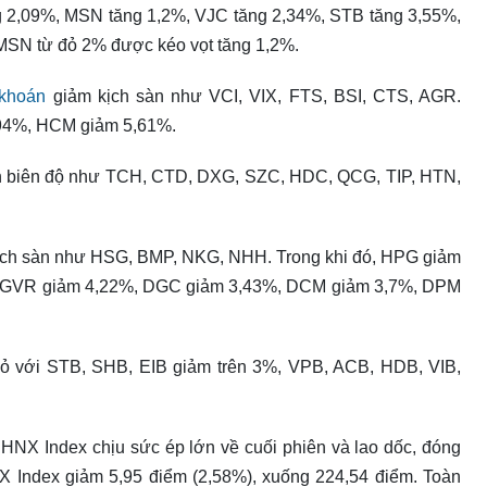
ng 2,09%, MSN tăng 1,2%, VJC tăng 2,34%, STB tăng 3,55%,
 MSN từ đỏ 2% được kéo vọt tăng 1,2%.
 khoán
giảm kịch sàn như VCI, VIX, FTS, BSI, CTS, AGR.
,94%, HCM giảm 5,61%.
h biên độ như TCH, CTD, DXG, SZC, HDC, QCG, TIP, HTN,
 kịch sàn như HSG, BMP, NKG, NHH. Trong khi đó, HPG giảm
 GVR giảm 4,22%, DGC giảm 3,43%, DCM giảm 3,7%, DPM
đỏ với STB, SHB, EIB giảm trên 3%, VPB, ACB, HDB, VIB,
 HNX Index chịu sức ép lớn về cuối phiên và lao dốc, đóng
X Index giảm 5,95 điểm (2,58%), xuống 224,54 điểm. Toàn