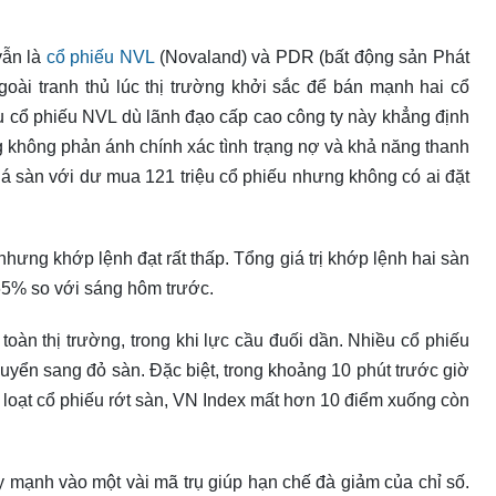
vẫn là
cổ phiếu NVL
(Novaland) và PDR (bất động sản Phát
goài tranh thủ lúc thị trường khởi sắc để bán mạnh hai cổ
riệu cổ phiếu NVL dù lãnh đạo cấp cao công ty này khẳng định
ng không phản ánh chính xác tình trạng nợ và khả năng thanh
á sàn với dư mua 121 triệu cổ phiếu nhưng không có ai đặt
nhưng khớp lệnh đạt rất thấp. Tổng giá trị khớp lệnh hai sàn
 65% so với sáng hôm trước.
toàn thị trường, trong khi lực cầu đuối dần. Nhiều cổ phiếu
uyển sang đỏ sàn. Đặc biệt, trong khoảng 10 phút trước giờ
loạt cổ phiếu rớt sàn, VN Index mất hơn 10 điểm xuống còn
ảy mạnh vào một vài mã trụ giúp hạn chế đà giảm của chỉ số.