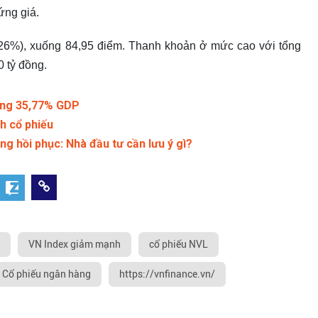
ứng giá.
26%), xuống 84,95 điểm. Thanh khoản ở mức cao với tổng
0 tỷ đồng.
oảng 35,77% GDP
ch cổ phiếu
ng hồi phục: Nhà đầu tư cần lưu ý gì?
VN Index giảm mạnh
cổ phiếu NVL
Cổ phiếu ngân hàng
https://vnfinance.vn/