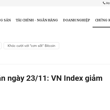
Hot
CHỨNG 
G SẢN
TÀI CHÍNH - NGÂN HÀNG
DOANH NGHIỆP
Khóc cười với “cơn sốt” Bitcoin
n ngày 23/11: VN Index giảm